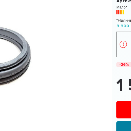
Артик
Мало*
*Налич
8 800 
-26%
1