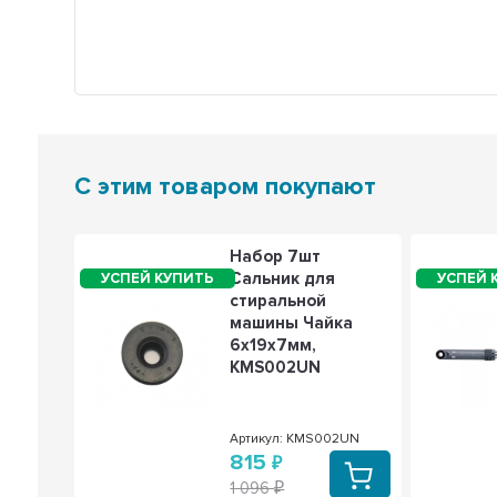
С этим товаром покупают
 для
Набор 7шт
,
Сальник для
60
стиральной
водом,
машины Чайка
1
6x19x7мм,
KMS002UN
Артикул: KMS002UN
815
1 096