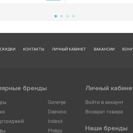
СКИДКИ
КОНТАКТЫ
ЛИЧНЫЙ КАБИНЕТ
ВАКАНСИИ
БОНУ
лярные бренды
Личный кабине
оры
Gorenje
Войти в аккаунт
ка
Daewoo
Возврат товара
артриджей
Indesit
Наши бренды
ры
s
Philips