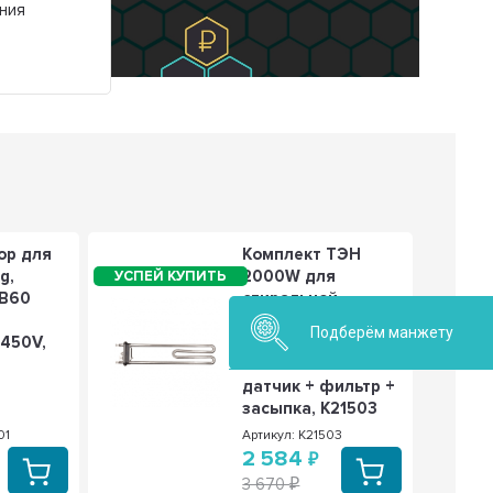
ния
ор для
Комплект ТЭН
g,
2000W для
ВВ60
стиральной
машины LG с
Подберём манжету
 450V,
датчиком,
AEG33121503 +
датчик + фильтр +
засыпка, K21503
01
Артикул: K21503
2 584
3 670