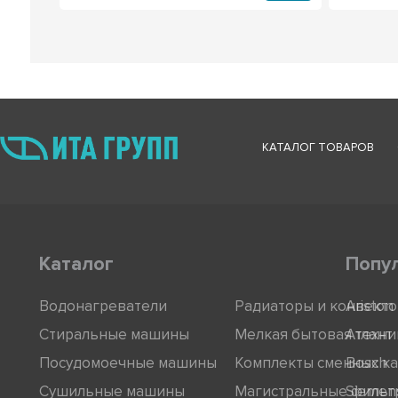
КАТАЛОГ ТОВАРОВ
Каталог
Попу
Водонагреватели
Радиаторы и конвект
Ariston
Стиральные машины
Мелкая бытовая техни
Атлант
Посудомоечные машины
Комплекты сменных к
Bosch
Сушильные машины
Магистральные фильт
Siemen