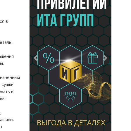
ся в
еталь,
ащения
Предыдущий
Следующий
ы.
значенным
 сушки.
вать в
ья.
,
машины.
ет