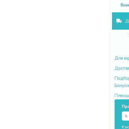
Возн
Д
Для юр
Достав
Подбор
Бонусн
Плюсы/
Пр
Как