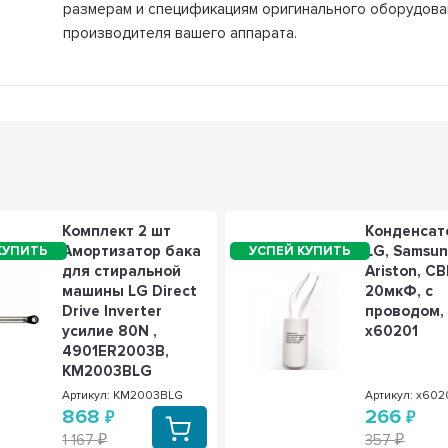
размерам и спецификациям оригинального оборудова
производителя вашего аппарата.
Комплект 2 шт
Конденсат
Амортизатор бака
LG, Samsun
для стиральной
Ariston, С
машины LG Direct
20мкФ, с
Drive Inverter
проводом,
усилие 80N ,
х60201
4901ER2003B,
KM2003BLG
Артикул: KM2003BLG
Артикул: х602
868
266
1 167
357