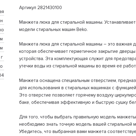
Артикул 2821430100
ая
н 
Манжета люка для стиральной машины. Устанавливает
модели стиральных машин Beko.
ko
м 
Манжета люка для стиральной машины – это важная д
м 
которая обеспечивает герметичное закрытие дверцы
 г 
устройства. Эта комплектующая служит для предотвр
утечки воды из стиральной машины во время её работ
o 
04
Манжета оснащена специальным отверстием, предна
для использования в стиральных машинках с функцией
Это отверстие позволяет горячему воздуху циркулиро
баке, обеспечивая эффективную и быструю сушку бел
Для того, чтобы выбрать правильную модель манжеты
необходимо знать точную модель вашей стиральной 
Убедитесь, что выбранная вами манжета соответству