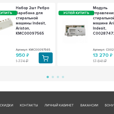
Набор 2шт Ребро
Модуль
барабана для
управлени
стиральной
стирально
машины Indesit,
машине Ari
Ariston,
Indesit,
KMC00097565
C0028747
Артикул: KMC00097565
Артикул: C00
950
13 270
1 774
17 841
СКИДКИ
КОНТАКТЫ
ЛИЧНЫЙ КАБИНЕТ
ВАКАНСИИ
БОНУ