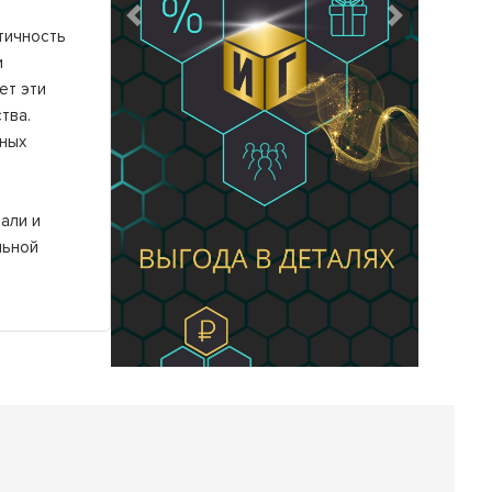
Предыдущий
Следующий
тичность
и
ет эти
тва.
ных
али и
льной