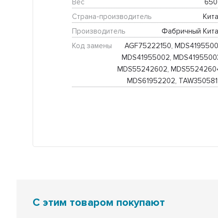
Вес
650 
Страна-производитель
Кита
Производитель
Фабричный Кита
Код замены
AGF75222150, MDS41955001
MDS41955002, MDS41955003
MDS55242602, MDS55242604
MDS61952202, TAW350581
С этим товаром покупают