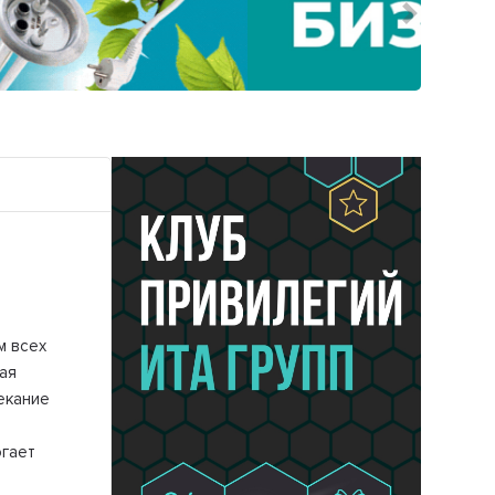
Следующ
м всех
ая
екание
огает