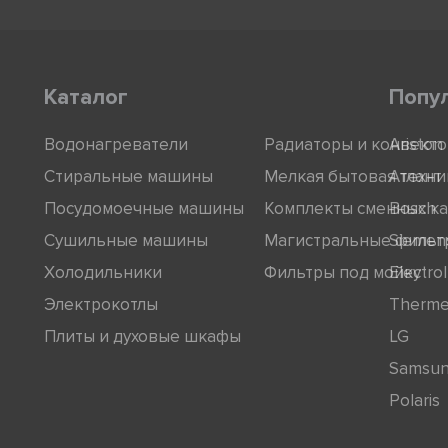
Каталог
Попу
Водонагреватели
Радиаторы и конвект
Ariston
Стиральные машины
Мелкая бытовая техни
Атлант
Посудомоечные машины
Комплекты сменных к
Bosch
Сушильные машины
Магистральные фильт
Siemen
Холодильники
Фильтры под мойку
Electro
Электрокотлы
Therm
Плиты и духовые шкафы
LG
Samsu
Polaris