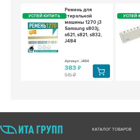
для
Ремень для
стиральной
машины 1270 j3
Samsung s803j,
под
s621, s821, s832,
06050
J484
050
Артикул: J484
383
515
КАТАЛОГ ТОВАРОВ