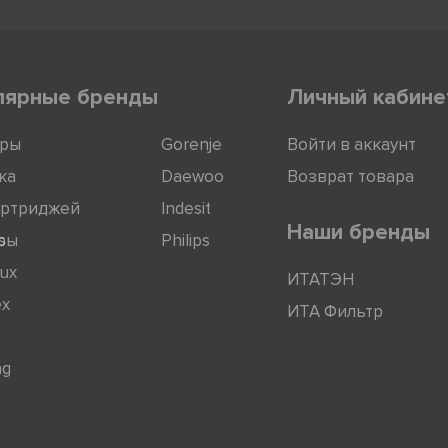
лярные бренды
Личный кабине
оры
Gorenje
Войти в аккаунт
ка
Daewoo
Возврат товара
артриджей
Indesit
Наши бренды
ры
s
Philips
lux
ИТАТЭН
ex
ИТА Фильтр
ng