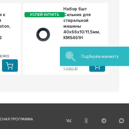
Набор 6шт
я к
Сальник для
й
стиральной
ston,
машины
40x66x10/11,5мм,
2
KMS461H
Подберём манжету
287472
Артикул: KMS461H
803
1 080
СНАЯ ПРОГРАММА