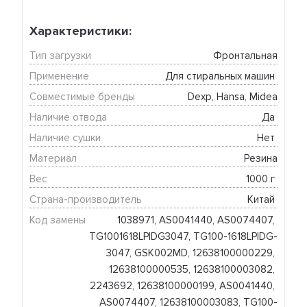
Характеристики:
Тип загрузки
Фронтальная
Применение
Для стиральных машин 
Совместимые бренды
Dexp, Hansa, Midea
Наличие отвода
Да 
Наличие сушки
Нет 
Материал
Резина
Вес
1000 г 
Страна-производитель
Китай 
Код замены
1038971, AS0041440, AS0074407, 
TG1001618LPIDG3047, TG100-1618LPIDG-
3047, GSK002MD, 12638100000229, 
12638100000535, 12638100003082, 
2243692, 12638100000199, AS0041440, 
AS0074407, 12638100003083, TG100-