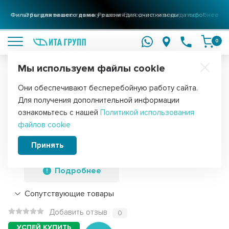
Фильтры для вашего дома
Решения для очистки воды
подробнее
0
Мы используем файлы cookie
Обратите внимание!
Они обеспечивают бесперебойную работу сайта.
Главная
Запчасти для стиральных машин
Манжеты люка для ст
Для получения дополнительной информации
Манжета люка стиральной машины
ознакомьтесь с нашей
Политикой использования
файлов cookie
Midea, Dexp, Hansa, 12638100000535,
126535
Принять
Подробнее
Сопутствующие товары
Добавить отзыв
0