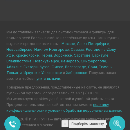
Мы доставляем запчасти для бытовой техники и фильтры для
воды по всей России в любые населённые пункты. Наши пункты
выдачи и представители есть в
Москве
,
Санкт-Петербурге
,
Новосибирске
,
Нижнем Новгороде
,
Самаре
,
Ростове-на-Дону
,
Уфе
,
Красноярске
,
Перми
,
Воронеже
,
Саратове
,
Барнауле
,
Владивостоке
,
Новокузнецке
,
Кемерово
,
Симферополе
,
Абакане
,
Екатеринбурге
,
Омске
,
Волгограде
,
Сочи
,
Тюмени
,
Тольятти
,
Иркутске
,
Ульяновске
и
Хабаровске
. Получить заказ
можно в любом
пункте выдачи
.
Товарные предложения, представленные на сайте, не являются
публичной офертой, определяемой ст. 437 (2) ГК РФ.
Мы используем cookies для быстрой и удобной работы сайта.
Продолжая пользоваться сайтом, вы принимаете
политику
конфиденциальности и условия обработки персональных данных
.
2011-2026 © ИТА ГРУПП — интернет-магазин запчастей для
Подберём манжету
бытовой техники в Москве.