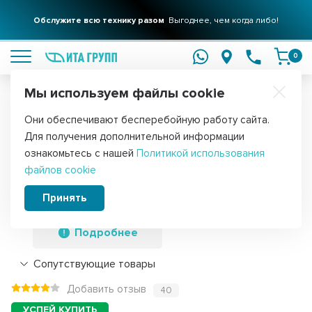
Обслужите всю технику разом
Выгоднее, чем когда либо!
подробнее
0
Мы используем файлы cookie
Обратите внимание!
Они обеспечивают бесперебойную работу сайта.
Главная
Запчасти для стиральных машин
Патрубки для стираль
Для получения дополнительной информации
Заливной патрубок для стиральной
ознакомьтесь с нашей
Политикой использования
файлов cookie
машины Samsung Digital invertor, Eco
Bubble дозатор-бак, DC67-00474A
Принять
Подробнее
Сопутствующие товары
Добавить отзыв
40