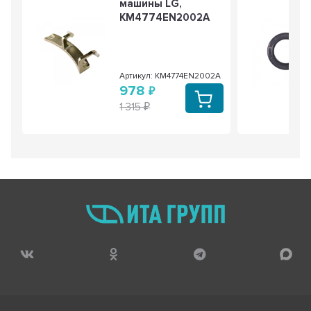
машины LG,
KM4774EN2002A
Артикул: KM4774EN2002A
978
1 315