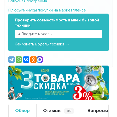
Бонусная программа
Плюсы/минусы покупки на маркетплейсе
Проверить совместимость вашей бытовой
техники
Как узнать модель техники
Предыдущий
Сле
Обзор
Отзывы
Вопросы
40
0