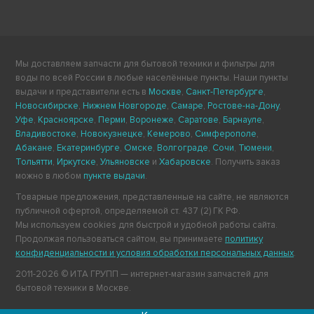
Мы доставляем запчасти для бытовой техники и фильтры для
воды по всей России в любые населённые пункты. Наши пункты
выдачи и представители есть в
Москве
,
Санкт-Петербурге
,
Новосибирске
,
Нижнем Новгороде
,
Самаре
,
Ростове-на-Дону
,
Уфе
,
Красноярске
,
Перми
,
Воронеже
,
Саратове
,
Барнауле
,
Владивостоке
,
Новокузнецке
,
Кемерово
,
Симферополе
,
Абакане
,
Екатеринбурге
,
Омске
,
Волгограде
,
Сочи
,
Тюмени
,
Тольятти
,
Иркутске
,
Ульяновске
и
Хабаровске
. Получить заказ
можно в любом
пункте выдачи
.
Товарные предложения, представленные на сайте, не являются
публичной офертой, определяемой ст. 437 (2) ГК РФ.
Мы используем cookies для быстрой и удобной работы сайта.
Продолжая пользоваться сайтом, вы принимаете
политику
конфиденциальности и условия обработки персональных данных
.
2011-2026 © ИТА ГРУПП — интернет-магазин запчастей для
бытовой техники в Москве.