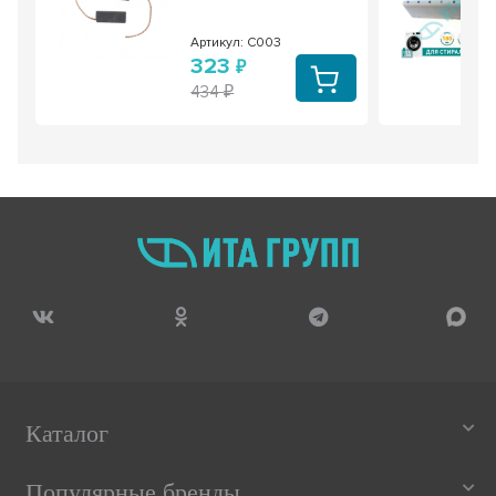
Артикул: С003
323
434
Каталог
Популярные бренды