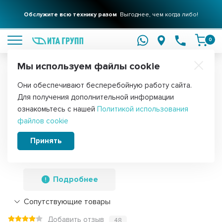
Обслужите всю технику разом
Выгоднее, чем когда либо!
подробнее
0
Мы используем файлы cookie
Обратите внимание!
Они обеспечивают бесперебойную работу сайта.
Главная
Запчасти для стиральных машин
Ремни для стиральных
Для получения дополнительной информации
Приводной ремень барабана
ознакомьтесь с нашей
Политикой использования
файлов cookie
стиральной машины Ariston, Indesit,
Whirlpool, Hutchinson 1207 J4,
Принять
481235818204
Подробнее
Сопутствующие товары
Добавить отзыв
48