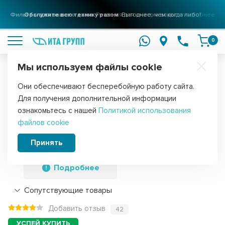
Фильтры для вашего дома
Решения для очистки воды
подробнее
0
Мы используем файлы cookie
Обратите внимание!
Они обеспечивают бесперебойную работу сайта.
Главная
Запчасти для стиральных машин
Ремни для стиральных
Для получения дополнительной информации
Приводной ремень барабана
ознакомьтесь с нашей
Политикой использования
файлов cookie
стиральной машины Ariston, Indesit,
Hutchinson 1195 H7, H127
Принять
Подробнее
Сопутствующие товары
Добавить отзыв
42