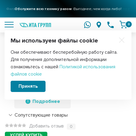
Фильтры для вашего дома
Обслужите всю технику разом
Решения для очистки воды
Выгоднее, чем когда либо!
подробнее
подробнее
0
Мы используем файлы cookie
Обратите внимание!
Они обеспечивают бесперебойную работу сайта.
Главная
Запчасти для стиральных машин
Ремкомплекты для ст
Для получения дополнительной информации
Ремкомплект для стиральных машин
ознакомьтесь с нашей
Политикой использования
файлов cookie
Samsung сальник + подшипники 2 шт +
смазка, 11100036
Принять
Подробнее
Сопутствующие товары
Добавить отзыв
0