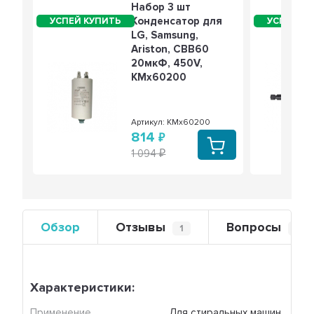
Набор 3 шт
Конденсатор для
LG, Samsung,
Ariston, СВВ60
20мкФ, 450V,
KMх60200
Артикул: KMх60200
814
1 094
Обзор
Отзывы
Вопросы
1
0
Характеристики:
Применение
Для стиральных машин 