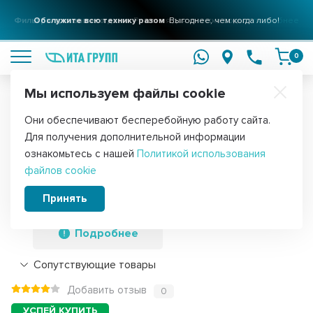
Фильтры для вашего дома
Обслужите всю технику разом
Решения для очистки воды
Выгоднее, чем когда либо!
подробнее
подробнее
0
Мы используем файлы cookie
Обратите внимание!
Они обеспечивают бесперебойную работу сайта.
Главная
Запчасти для стиральных машин
Ремкомплекты для ст
Для получения дополнительной информации
Ремкомплект для стиральных машин
ознакомьтесь с нашей
Политикой использования
файлов cookie
Zanussii сальник + подшипники 2 шт +
смазка, 11100034
Принять
Подробнее
Сопутствующие товары
Добавить отзыв
0