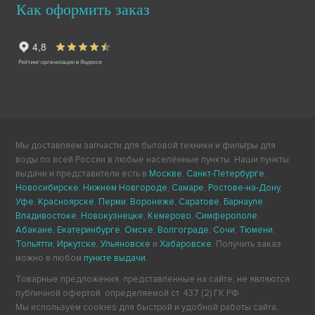
Как оформить заказ
Мы доставляем запчасти для бытовой техники и фильтры для
воды по всей России в любые населённые пункты. Наши пункты
выдачи и представители есть в
Москве
,
Санкт-Петербурге
,
Новосибирске
,
Нижнем Новгороде
,
Самаре
,
Ростове-на-Дону
,
Уфе
,
Красноярске
,
Перми
,
Воронеже
,
Саратове
,
Барнауле
,
Владивостоке
,
Новокузнецке
,
Кемерово
,
Симферополе
,
Абакане
,
Екатеринбурге
,
Омске
,
Волгограде
,
Сочи
,
Тюмени
,
Тольятти
,
Иркутске
,
Ульяновске
и
Хабаровске
. Получить заказ
можно в любом
пункте выдачи
.
Товарные предложения, представленные на сайте, не являются
публичной офертой, определяемой ст. 437 (2) ГК РФ.
Мы используем cookies для быстрой и удобной работы сайта.