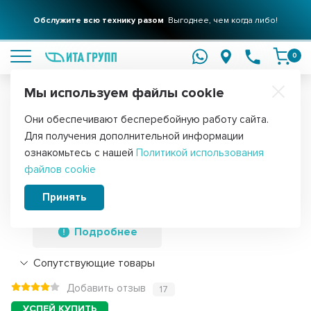
Обслужите всю технику разом
Выгоднее, чем когда либо!
подробнее
0
Мы используем файлы cookie
Обратите внимание!
Они обеспечивают бесперебойную работу сайта.
Главная
Запчасти для стиральных машин
ТЭНы для стиральных
Для получения дополнительной информации
ТЭН 1900W для стиральной машины
ознакомьтесь с нашей
Политикой использования
файлов cookie
Ardo, Candy с отверстием под датчик
L218мм, 6510570
Принять
Подробнее
Сопутствующие товары
Добавить отзыв
17