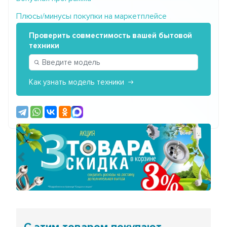
Плюсы/минусы покупки на маркетплейсе
Проверить совместимость вашей бытовой
техники
Как узнать модель техники
Предыдущий
Сле