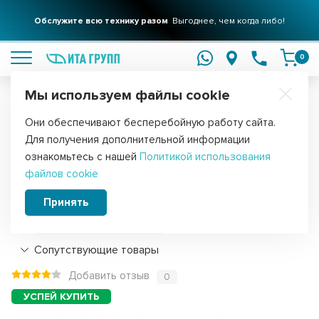
Обслужите всю технику разом
Выгоднее, чем когда либо!
подробнее
0
Мы используем файлы cookie
Обратите внимание!
Они обеспечивают бесперебойную работу сайта.
Главная
Запчасти для сушильных машин
Ролики для сушильных
Для получения дополнительной информации
Ролик для сушильной машины Bosch
ознакомьтесь с нашей
Политикой использования
файлов cookie
(00613598), 600427
Принять
Подробнее
Сопутствующие товары
Добавить отзыв
0