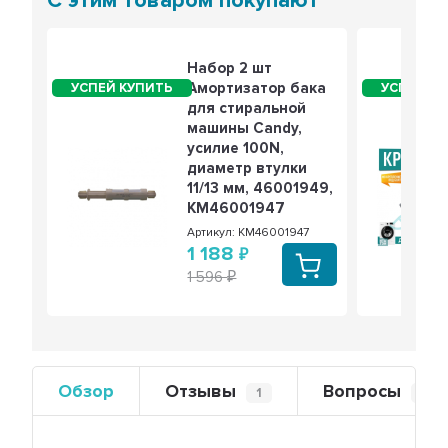
С этим товаром покупают
Набор 2 шт
Амортизатор бака
для стиральной
машины Candy,
усилие 100N,
диaметp втулки
11/13 мм, 46001949,
KM46001947
Артикул: KM46001947
1 188
1 596
Обзор
Отзывы
Вопросы
1
0