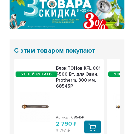
Предыдущий
Сле
С этим товаром покупают
Блок ТЭНов KFL 001
4500 Вт, для Эван,
Protherm, 300 мм,
68545Р
Артикул: 68545Р
2 790
3 751