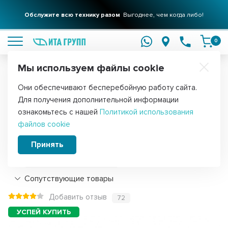
Обслужите всю технику разом
Выгоднее, чем когда либо!
подробнее
0
Мы используем файлы cookie
Обратите внимание!
Они обеспечивают бесперебойную работу сайта.
Главная
Запчасти для водонагревателей
Аксессуары для водо
Для получения дополнительной информации
Колпак для защиты контактов G 1,5",
ознакомьтесь с нашей
Политикой использования
файлов cookie
68500
Принять
Подробнее
Сопутствующие товары
Добавить отзыв
72