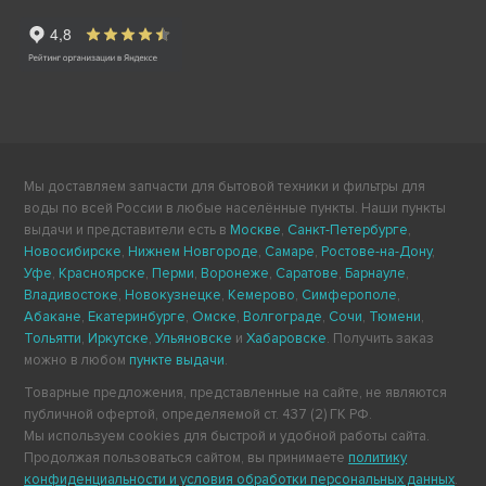
Мы доставляем запчасти для бытовой техники и фильтры для
воды по всей России в любые населённые пункты. Наши пункты
выдачи и представители есть в
Москве
,
Санкт-Петербурге
,
Новосибирске
,
Нижнем Новгороде
,
Самаре
,
Ростове-на-Дону
,
Уфе
,
Красноярске
,
Перми
,
Воронеже
,
Саратове
,
Барнауле
,
Владивостоке
,
Новокузнецке
,
Кемерово
,
Симферополе
,
Абакане
,
Екатеринбурге
,
Омске
,
Волгограде
,
Сочи
,
Тюмени
,
Тольятти
,
Иркутске
,
Ульяновске
и
Хабаровске
. Получить заказ
можно в любом
пункте выдачи
.
Товарные предложения, представленные на сайте, не являются
публичной офертой, определяемой ст. 437 (2) ГК РФ.
Мы используем cookies для быстрой и удобной работы сайта.
Продолжая пользоваться сайтом, вы принимаете
политику
конфиденциальности и условия обработки персональных данных
.