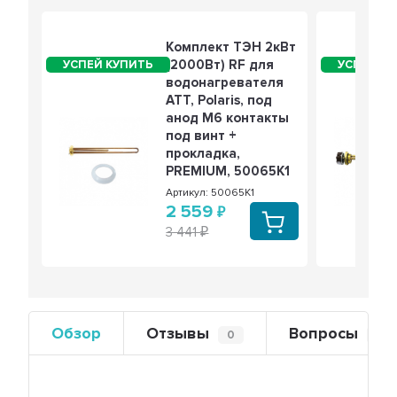
Комплект ТЭН 2кВт
(2000Вт) RF для
водонагревателя
ATT, Polaris, под
анод М6 контакты
под винт +
прокладка,
PREMIUM, 50065K1
Артикул: 50065K1
2 559
3 441
Обзор
Отзывы
Вопросы
0
0