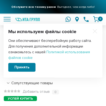
Обслужите всю технику разом
Выгоднее, чем когда либо!
подробнее
0
Мы используем файлы cookie
Обратите внимание!
Они обеспечивают бесперебойную работу сайта.
Главная
Запчасти для водонагревателей
Магниевые аноды дл
Для получения дополнительной информации
Анод магниевый для водонагревателя
ознакомьтесь с нашей
Политикой использования
файлов cookie
Thermex 250мм резьба M6, 100440
Принять
Подробнее
Сопутствующие товары
Добавить отзыв
0