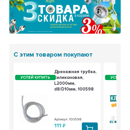
Предыдущий
Сле
С этим товаром покупают
Дренажная трубка,
силиконовая,
L2000мм,
d8/D10мм, 100598
Артикул: 100598
111