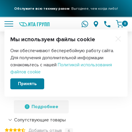
Обслужите всю технику разом
Выгоднее, чем когда либо!
подробнее
0
Мы используем файлы cookie
Обратите внимание!
Они обеспечивают бесперебойную работу сайта.
Главная
Запчасти для водонагревателей
ТЭНы для водонагре
Для получения дополнительной информации
Комплект ТЭН 2кВт (2000Вт) RF для
ознакомьтесь с нашей
Политикой использования
файлов cookie
водонагревателя Thermex, Garanterm,
под анод М6, контакты под винт +
Принять
прокладка, 10055K1
Подробнее
Сопутствующие товары
Добавить отзыв
6