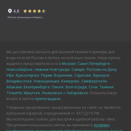
Мы доставляем запчасти для бытовой техники и фильтры для
воды по всей России в любые населённые пункты. Наши пункты
выдачи и представители есть в
Москве
,
Санкт-Петербурге
,
Новосибирске
,
Нижнем Новгороде
,
Самаре
,
Ростове-на-Дону
,
Уфе
,
Красноярске
,
Перми
,
Воронеже
,
Саратове
,
Барнауле
,
Владивостоке
,
Новокузнецке
,
Кемерово
,
Симферополе
,
Абакане
,
Екатеринбурге
,
Омске
,
Волгограде
,
Сочи
,
Тюмени
,
Тольятти
,
Иркутске
,
Ульяновске
и
Хабаровске
. Получить заказ
можно в любом
пункте выдачи
.
Товарные предложения, представленные на сайте, не являются
публичной офертой, определяемой ст. 437 (2) ГК РФ.
Мы используем cookies для быстрой и удобной работы сайта.
Продолжая пользоваться сайтом, вы принимаете
политику