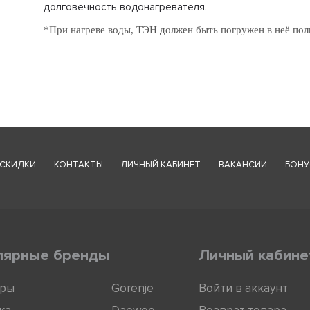
долговечность водонагревателя.
*При нагреве воды, ТЭН должен быть погружен в неё пол
СКИДКИ
КОНТАКТЫ
ЛИЧНЫЙ КАБИНЕТ
ВАКАНСИИ
БОНУ
лярные бренды
Личный кабине
оры
Gorenje
Войти в аккаунт