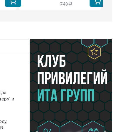
749
для
терм) и
оду,
0В