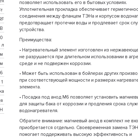
ex
позволяет использовать его в бытовых условиях.
Уплотнительная прокладка обеспечивает герметично
т 
соединения между фланцем ТЭНа и корпусом водонаг
RF
предотвращает протечки воды и продлевает срок сл
В 
устройства.
0 
Преимущества:
л
• Нагревательный элемент изготовлен из нержавеюще
м 
не разрушается при длительном использовании в агр
среде и не подвержен коррозии.
м 
6 
• Может быть использован в бойлерах других произв
при соответствующей мощности и размерах нагреват
1 
элемента.
ка
• Посадка под анод М6 позволяет установить магниев
я 
для защиты бака от коррозии и продления срока слу
Н 
водонагревателя.
Обратите внимание: магниевый анод в комплект не вхо
приобретается отдельно. Своевременная замена ТЭН
помогает поддерживать высокую эффективность и