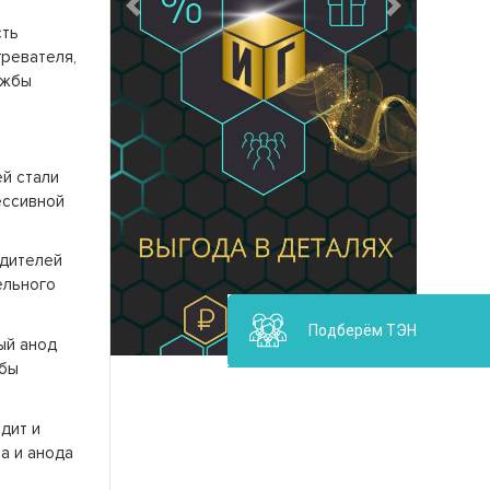
Предыдущий
Следующий
сть
ревателя,
ужбы
й стали
ессивной
одителей
ельного
Подберём ТЭН
ый анод
жбы
дит и
а и анода