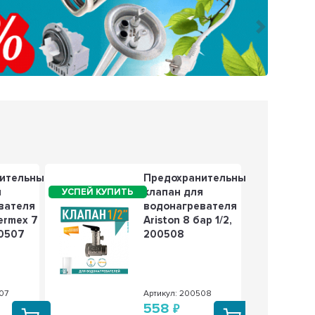
Следующ
ительный
Предохранительный
я
клапан для
вателя
водонагревателя
hermex 7
Ariston 8 бар 1/2,
00507
200508
07
Артикул: 200508
558