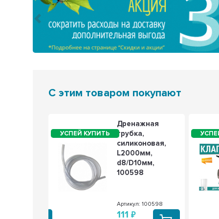
Предыдущий
С этим товаром покупают
хранительный
Дренажная
н для
трубка,
агревателя
силиконовая,
n, Thermex 8,5
L2000мм,
2, 200518
d8/D10мм,
100598
: 200518
Артикул: 100598
111