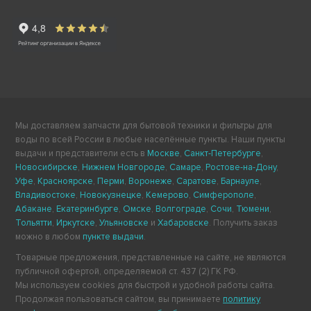
Мы доставляем запчасти для бытовой техники и фильтры для
воды по всей России в любые населённые пункты. Наши пункты
выдачи и представители есть в
Москве
,
Санкт-Петербурге
,
Новосибирске
,
Нижнем Новгороде
,
Самаре
,
Ростове-на-Дону
,
Уфе
,
Красноярске
,
Перми
,
Воронеже
,
Саратове
,
Барнауле
,
Владивостоке
,
Новокузнецке
,
Кемерово
,
Симферополе
,
Абакане
,
Екатеринбурге
,
Омске
,
Волгограде
,
Сочи
,
Тюмени
,
Тольятти
,
Иркутске
,
Ульяновске
и
Хабаровске
. Получить заказ
можно в любом
пункте выдачи
.
Товарные предложения, представленные на сайте, не являются
публичной офертой, определяемой ст. 437 (2) ГК РФ.
Мы используем cookies для быстрой и удобной работы сайта.
Продолжая пользоваться сайтом, вы принимаете
политику