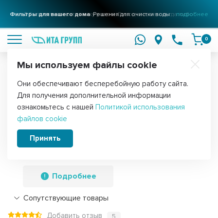
Фильтры для вашего дома
Решения для очистки воды
подробнее
0
Мы используем файлы cookie
Обратите внимание!
Они обеспечивают бесперебойную работу сайта.
Главная
Запчасти для водонагревателей
ТЭНы для водонагре
Для получения дополнительной информации
Комплект ТЭН 2кВт (2000Вт) RCT,
ознакомьтесь с нашей
Политикой использования
файлов cookie
резьбовой 42мм для Ariston, De Luxe,
Real, Thermex + прокладка + анод,
Принять
30251K
Подробнее
Сопутствующие товары
Добавить отзыв
5