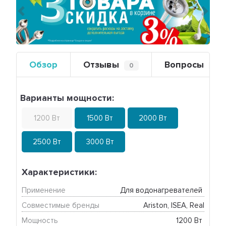
Предыдущий
Сле
Обзор
Отзывы
Вопросы
0
0
Варианты мощности:
1200 Вт
1500 Вт
2000 Вт
2500 Вт
3000 Вт
Характеристики:
Применение
Для водонагревателей 
Совместимые бренды
Ariston, ISEA, Real
Мощность
1200 Вт 