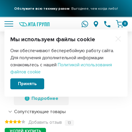
Обслужите всю технику разом
Выгоднее, чем когда либо!
подробнее
0
Мы используем файлы cookie
Обратите внимание!
Они обеспечивают бесперебойную работу сайта.
Главная
Запчасти для водонагревателей
ТЭНы для водонагре
Для получения дополнительной информации
Комплект ТЭН 1,2кВт (1200Вт) RDT,
ознакомьтесь с нашей
Политикой использования
файлов cookie
резьбовой 42мм для Ariston, De Luxe,
Real, Thermex + прокладка, 182205K1
Принять
Подробнее
Сопутствующие товары
Добавить отзыв
13