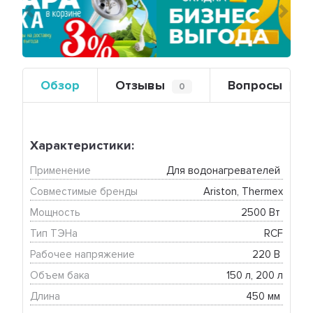
Предыдущий
Сле
Обзор
Отзывы
Вопросы
0
0
Характеристики:
Применение
Для водонагревателей 
Совместимые бренды
Ariston, Thermex
Мощность
2500 Вт 
Тип ТЭНа
RCF
Рабочее напряжение
220 В 
Объем бака
150 л, 200 л
Длина
450 мм 