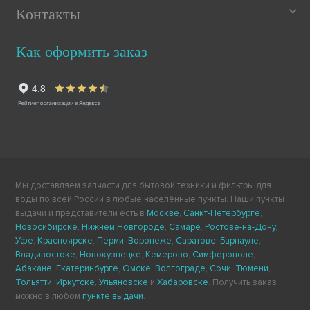
Контакты
Как оформить заказ
Мы доставляем запчасти для бытовой техники и фильтры для
воды по всей России в любые населённые пункты. Наши пункты
выдачи и представители есть в
Москве
,
Санкт-Петербурге
,
Новосибирске
,
Нижнем Новгороде
,
Самаре
,
Ростове-на-Дону
,
Уфе
,
Красноярске
,
Перми
,
Воронеже
,
Саратове
,
Барнауле
,
Владивостоке
,
Новокузнецке
,
Кемерово
,
Симферополе
,
Абакане
,
Екатеринбурге
,
Омске
,
Волгограде
,
Сочи
,
Тюмени
,
Тольятти
,
Иркутске
,
Ульяновске
и
Хабаровске
. Получить заказ
можно в любом
пункте выдачи
.