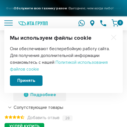
Фильтры для вашего дома
Решения для очистки воды
подробнее
0
Мы используем файлы cookie
Обратите внимание!
Они обеспечивают бесперебойную работу сайта.
Главная
Запчасти для водонагревателей
ТЭНы для водонагре
Для получения дополнительной информации
Комплект ТЭН 2,5кВт (2500Вт) RCF
ознакомьтесь с нашей
Политикой использования
файлов cookie
для водонагревателя Thermex +
прокладка + анод, 3401030K
Принять
Подробнее
Сопутствующие товары
Добавить отзыв
28