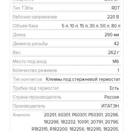
Тип ТЭНа
RDT
Рабочее напряжение
220 В 
Объем бака
5 л, 10 л, 15 л, 30 л, 50 л, 80 л
Длина
290 мм 
Диаметр резьбы
42 
Вес
262 г 
Место под анод
М6 
Количество режимов
1 
Тип контактов
Клеммы под стержневой термостат
Трубка под термостат
Есть 
Страна-производитель
Россия 
Производитель
ИТАТЭН 
Аналоги
20291, 60301, Р60301, Р50301, 20296, 
182296, 182232, 10091, 20791, 20796, 
R182315, R182200, 182256, 182295, 182205, 