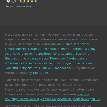
Мы доставляем запчасти для бытовой техники и фильтры для
воды по всей России в любые населённые пункты. Наши пункты
выдачи и представители есть в
Москве
,
Санкт-Петербурге
,
Новосибирске
,
Нижнем Новгороде
,
Самаре
,
Ростове-на-Дону
,
Уфе
,
Красноярске
,
Перми
,
Воронеже
,
Саратове
,
Барнауле
,
Владивостоке
,
Новокузнецке
,
Кемерово
,
Симферополе
,
Абакане
,
Екатеринбурге
,
Омске
,
Волгограде
,
Сочи
,
Тюмени
,
Тольятти
,
Иркутске
,
Ульяновске
и
Хабаровске
. Получить заказ
можно в любом
пункте выдачи
.
Товарные предложения, представленные на сайте, не являются
публичной офертой, определяемой ст. 437 (2) ГК РФ.
Мы используем cookies для быстрой и удобной работы сайта.
Продолжая пользоваться сайтом, вы принимаете
политику
конфиденциальности и условия обработки персональных данных
.
2011-2026 © ИТА ГРУПП — интернет-магазин запчастей для