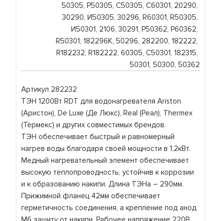
50305, Р50305, C50305, C60301, 20290, 
30290, И50305, 30296, R60301, R50305, 
И50301, 2106, 30291, Р50362, Р60362, 
R50301, 182296K, 50296, 282200, 182222, 
R182232, R182222, 60305, C50301, 182315, 
50301, 50300, 50362
Артикул 282232
ТЭН 1200Вт RDT для водонагревателя Ariston
(Аристон), De Luxe (Де Люкс), Real (Реал), Thermex
(Термекс) и других совместимых брендов.
ТЭН обеспечивает быстрый и равномерный
нагрев воды благодаря своей мощности в 1,2кВт.
Медный нагревательный элемент обеспечивает
высокую теплопроводность, устойчив к коррозии
и к образованию накипи. Длина ТЭНа – 290мм.
Прижимной фланец 42мм обеспечивает
герметичность соединения, а крепление под анод
M6 защиту от накипи. Рабочее напряжение 220В