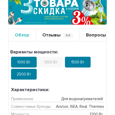
Предыдущий
Сле
Обзор
Отзывы
Вопросы
64
0
Варианты мощности:
1000 Вт
1200 Вт
1500 Вт
2500 Вт
Характеристики:
Применение
Для водонагревателей 
Совместимые бренды
Ariston, ISEA, Real, Thermex
Мощность
1200 Вт 