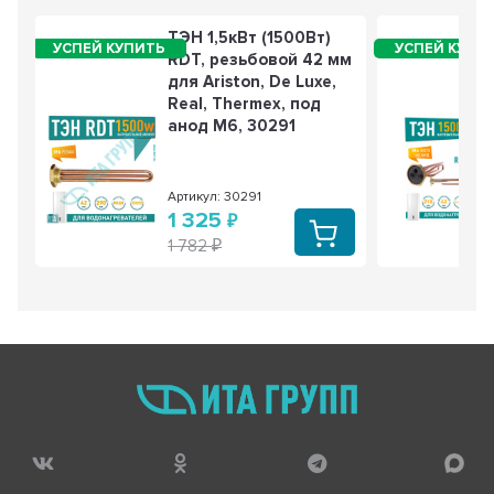
200820
900 РУБ
669 РУБ
ТЭН 1,5кВт (1500Вт)
RDT, резьбовой 42 мм
3 из 5
для Ariston, De Luxe,
- 26%
Real, Thermex, под
анод М6, 30291
Артикул: 30291
1 325
Термостат стержневой для водонагревателя
Thermex, Ariston 20A до 73°С, 181509
1 782
1 540 РУБ
1 145 РУБ
4 из 5
- 26%
Термостат стержневой для водонагревателя
Thermex, Ariston 20A до 80°С, R181501