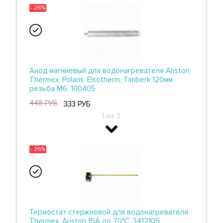
- 26%
Контргайка Ду-32 шестигранник ТЭНов RDT
для водонагревателей Ariston, резьба G1 1/4",
32043
Анод магниевый для водонагревателя Ariston,
318 РУБ
Thermex, Polaris, Elsotherm, Timberk 120мм
236 РУБ
резьба M6, 100405
2 из 2
448 РУБ
333 РУБ
1 из 3
- 26%
- 26%
Анод магниевый для водонагревателя
Thermex, Ariston, Electrolux 160мм резьба M6,
100422
Термостат стержневой для водонагревателя
470 РУБ
Thermex, Ariston 15A до 70°С, 3412105
350 РУБ