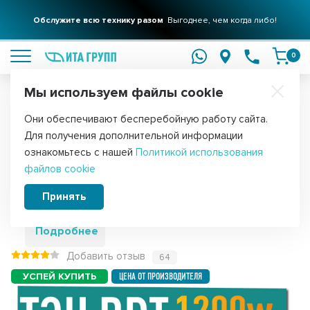
Обслужите всю технику разом
Выгоднее, чем когда либо!
подробнее
0
Мы используем файлы cookie
Обратите внимание!
Они обеспечивают бесперебойную работу сайта.
Главная
Запчасти для водонагревателей
ТЭНы для водонагре
Для получения дополнительной информации
ТЭН 1,2кВт (1200Вт) RDT, резьбовой 42
ознакомьтесь с нашей
Политикой использования
файлов cookie
мм для Ariston, De Luxe, Real, Thermex,
под анод М6, 282232
Принять
Подробнее
Добавить отзыв
64