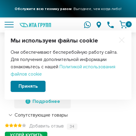
Обслужите всю технику разом
Выгоднее, чем когда либо!
подробнее
0
Мы используем файлы cookie
Обратите внимание!
Они обеспечивают бесперебойную работу сайта.
Главная
Запчасти для водонагревателей
ТЭНы для водонагре
Для получения дополнительной информации
ТЭН 1,2кВт (1200Вт) RCF для
ознакомьтесь с нашей
Политикой использования
файлов cookie
водонагревателя Thermex, Garanterm,
под анод М6, 184279i
Принять
Подробнее
Сопутствующие товары
Добавить отзыв
34