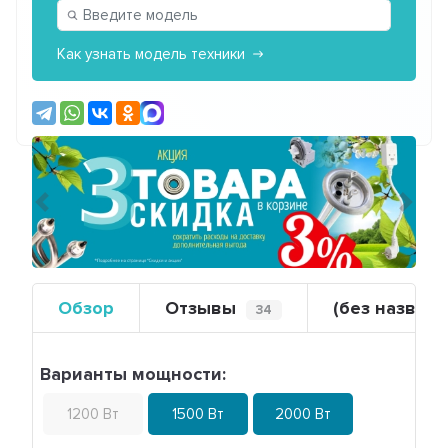
Как узнать модель техники
Предыдущий
Сле
Обзор
Отзывы
(без названи
34
Варианты мощности:
1200 Вт
1500 Вт
2000 Вт