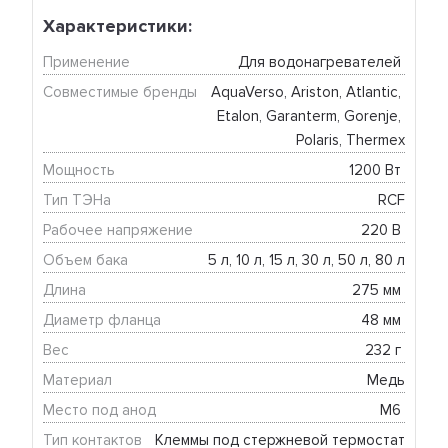
Характеристики:
Применение
Для водонагревателей 
Совместимые бренды
AquaVerso, Ariston, Atlantic, 
Etalon, Garanterm, Gorenje, 
Polaris, Thermex
Мощность
1200 Вт 
Тип ТЭНа
RCF
Рабочее напряжение
220 В 
Объем бака
5 л, 10 л, 15 л, 30 л, 50 л, 80 л
Длина
275 мм 
Диаметр фланца
48 мм 
Вес
232 г 
Материал
Медь
Место под анод
М6 
Тип контактов
Клеммы под стержневой термостат