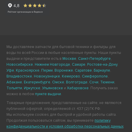
Мы доставляем запчасти для бытовой техники и фильтры для
воды по всей России в любые населённые пункты. Наши пункты
выдачи и представители есть в
Москве
,
Санкт-Петербурге
,
Новосибирске
,
Нижнем Новгороде
,
Самаре
,
Ростове-на-Дону
,
Уфе
,
Красноярске
,
Перми
,
Воронеже
,
Саратове
,
Барнауле
,
Владивостоке
,
Новокузнецке
,
Кемерово
,
Симферополе
,
Абакане
,
Екатеринбурге
,
Омске
,
Волгограде
,
Сочи
,
Тюмени
,
Тольятти
,
Иркутске
,
Ульяновске
и
Хабаровске
. Получить заказ
можно в любом
пункте выдачи
.
Товарные предложения, представленные на сайте, не являются
публичной офертой, определяемой ст. 437 (2) ГК РФ.
Мы используем cookies для быстрой и удобной работы сайта.
Продолжая пользоваться сайтом, вы принимаете
политику
конфиденциальности и условия обработки персональных данных
.