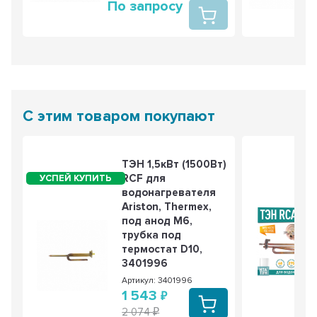
По запросу
С этим товаром покупают
ТЭН 1,5кВт (1500Вт)
RCF для
водонагревателя
Ariston, Thermex,
под анод М6,
трубка под
термостат D10,
3401996
Артикул: 3401996
1 543
2 074