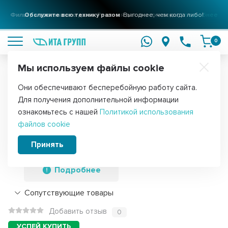
Фильтры для вашего дома
Решения для очистки воды
подробнее
0
Мы используем файлы cookie
Обратите внимание!
Они обеспечивают бесперебойную работу сайта.
Главная
Запчасти для водонагревателей
ТЭНы для водонагре
Для получения дополнительной информации
ТЭН 1,5кВт (1500Вт) RCF для
ознакомьтесь с нашей
Политикой использования
файлов cookie
водонагревателя Ariston, Thermex,
Garanterm, под анод М5, 35461
Принять
Подробнее
Сопутствующие товары
Добавить отзыв
0