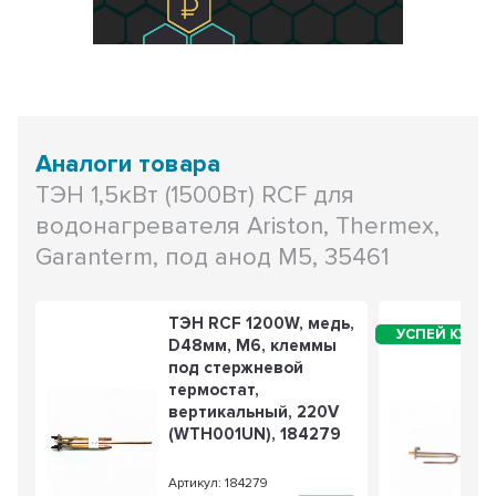
Аналоги товара
ТЭН 1,5кВт (1500Вт) RCF для
водонагревателя Ariston, Thermex,
Garanterm, под анод М5, 35461
ТЭН RCF 1200W, медь,
D48мм, М6, клеммы
под стержневой
термостат,
вертикальный, 220V
(WTH001UN), 184279
Артикул: 184279