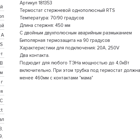
Артикул 181353
й 
Термостат стержневой однополюсный RTS
on
Температура: 70/90 градусов
Длина стержня: 450 мм
ой
С двойным двухполюсным аварийным размыканием
 А
Биполярная термозащита на 90 градусов
S 
Характеристики для подключения: 20А, 250V
т 
Два контакта.
Подходит для любого ТЭНа мощностью до 4,0кВт
В 
включительно. При этом трубка под термостат должна
м 
менее 460мм с контактами "мама"
 г 
я 
C 
t 
ал
, 
, 