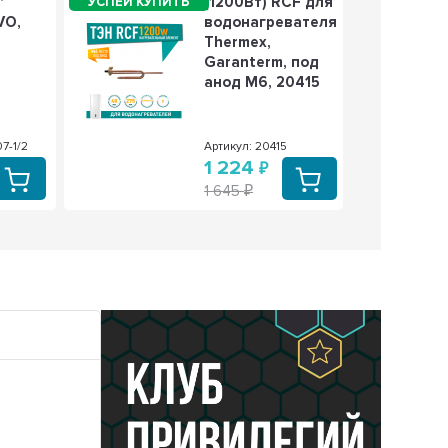
"
(1200Вт) RCF для
VO,
водонагревателя
Thermex,
Garanterm, под
анод М6, 20415
7-1/2
Артикул: 20415
1 224
1 645