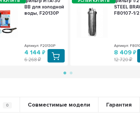
фильтр ИТА-30
фильтр 1/2
BB для холодной
STEEL BRA
воды, F20130P
F80107-1/2
Артикул: F20130P
Артикул: F8010
4 144
8 409
6 268
12 720
Совместимые модели
Гарантия
0