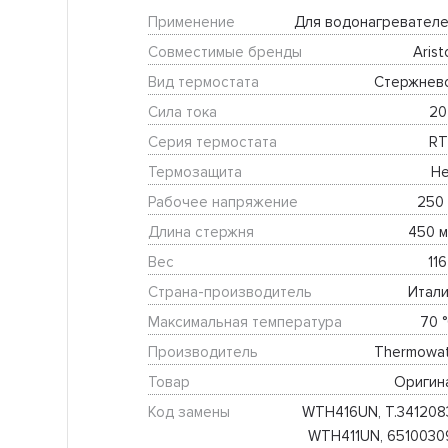
Применение
Для водонагревателе
Совместимые бренды
Arist
Вид термостата
Стержнев
Сила тока
20
Серия термостата
RT
Термозащита
Не
Рабочее напряжение
250 
Длина стержня
450 м
Вес
116
Страна-производитель
Итали
Максимальная температура
70 °
Производитель
Thermowat
Товар
Оригин
Код замены
WTH416UN, T.3412083
WTH411UN, 65100309