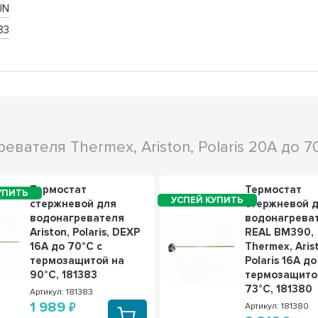
UN
83
вателя Thermex, Ariston, Polaris 20A до 7
Термостат
Термостат
стержневой для
стержневой 
водонагревателя
водонагрева
Ariston, Polaris, DEXP
REAL BM390,
16А до 70°С с
Thermex, Aris
термозащитой на
Polaris 16А до
90°С, 181383
термозащито
73°С, 181380
Артикул: 181383
1 989
Артикул: 181380