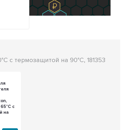
0°С с термозащитой на 90°С, 181353
для
теля
ton,
 65°С с
й на