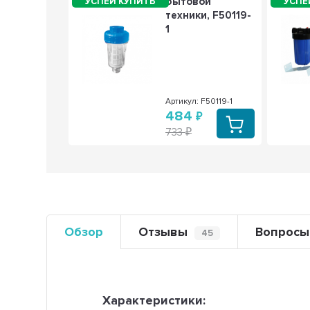
т) для
бытовой
агревателя
техники, F50119-
n, под анод
1
7609
: 27609
Артикул: F50119-1
6
484
733
Обзор
Отзывы
Вопросы
45
Характеристики: