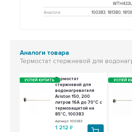
WTH433
Аналоги
100383, 181380, 1813
Аналоги товара
Термостат стержневой для водонагре
Термостат
стержневой для
водонагревателя
Ariston 150, 200
литров 16A до 70°С с
термозащитой на
85°С, 100383
Артикул: 100383
1 212