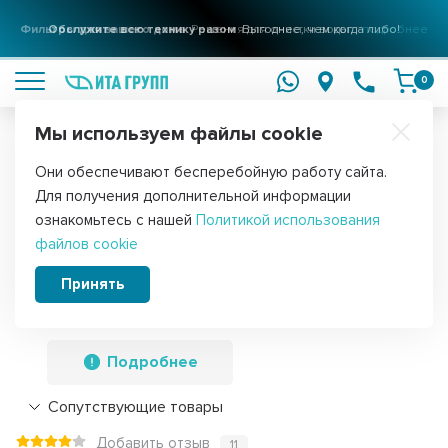
Фильтры для вашего дома
Решения для очистки воды
подробнее
0
Мы используем файлы cookie
Обратите внимание!
Они обеспечивают бесперебойную работу сайта.
Главная
Запчасти для водонагревателей
Датчики температуры 
Для получения дополнительной информации
Термостат стержневой для
ознакомьтесь с нашей
Политикой использования
файлов cookie
водонагревателя Ariston TI STI,
ARISTAB 560 THER MT, 200-300л, 16А,
Принять
TAS TF трехфазный, 697151
Подробнее
Сопутствующие товары
Добавить отзыв
11