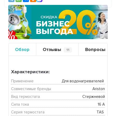
Предыдущий
Сле
Обзор
Отзывы
Вопросы
11
0
Характеристики:
Применение
Для водонагревателей 
Совместимые бренды
Ariston
Вид термостата
Стержневой
Сила тока
16 А
Серия термостата
TAS 