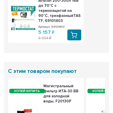
Ariston 200-300л 16А
до 70°С с
термозащитой на
90°С, трехфазныйTAS
TF, 69101403
Артикул: 69101403
5 157
6 934
С этим товаром покупают
Магистральный
фильтр ИТА-30 BB
для холодной
воды, F20130P