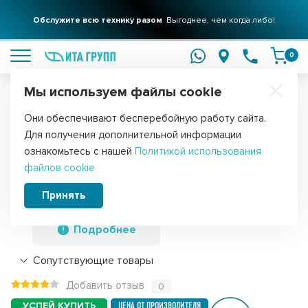
Фильтры для вашего дома
Обслужите всю технику разом
Решения для очистки воды
Выгоднее, чем когда либо!
подробнее
подробнее
0
Мы используем файлы cookie
Обратите внимание!
Они обеспечивают бесперебойную работу сайта.
Главная
Фильтры для воды
Картриджи
Картриджи грубой оч
Для получения дополнительной информации
Набор 3шт Картридж для фильтра
ознакомьтесь с нашей
Политикой использования
файлов cookie
воды ИТА полипропиленовый PP 10" 5
мкм, KMF30101-5-3
Принять
Подробнее
Сопутствующие товары
Добавить отзыв
0