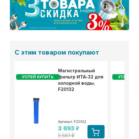
Предыдущий
Сле
С этим товаром покупают
Магистральный
фильтр ИТА-32 для
холодной воды,
F20132
Артикул: F20132
3 693
5 587