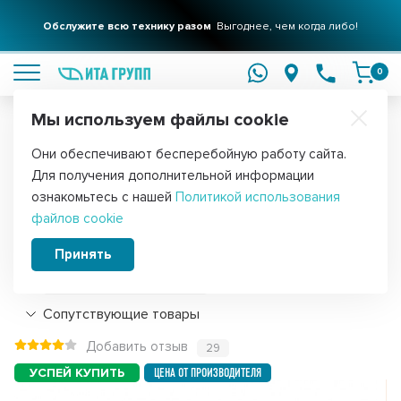
Обслужите всю технику разом
Выгоднее, чем когда либо!
подробнее
0
Мы используем файлы cookie
Обратите внимание!
Они обеспечивают бесперебойную работу сайта.
Главная
Фильтры для воды
Запчасти для фильтров
Для получения дополнительной информации
Фитинг-клапан угловой РН1/8"хТ1/4",
ознакомьтесь с нашей
Политикой использования
файлов cookie
F9069
Принять
Подробнее
Сопутствующие товары
Добавить отзыв
29