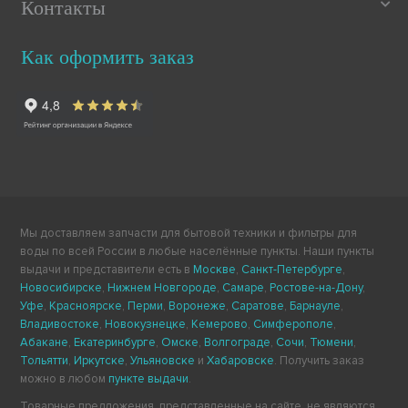
Контакты
Как оформить заказ
Мы доставляем запчасти для бытовой техники и фильтры для
воды по всей России в любые населённые пункты. Наши пункты
выдачи и представители есть в
Москве
,
Санкт-Петербурге
,
Новосибирске
,
Нижнем Новгороде
,
Самаре
,
Ростове-на-Дону
,
Уфе
,
Красноярске
,
Перми
,
Воронеже
,
Саратове
,
Барнауле
,
Владивостоке
,
Новокузнецке
,
Кемерово
,
Симферополе
,
Абакане
,
Екатеринбурге
,
Омске
,
Волгограде
,
Сочи
,
Тюмени
,
Тольятти
,
Иркутске
,
Ульяновске
и
Хабаровске
. Получить заказ
можно в любом
пункте выдачи
.
Товарные предложения, представленные на сайте, не являются