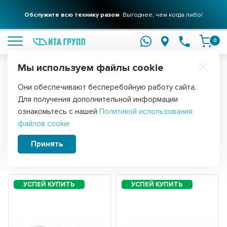
Фильтры для вашего дома
Обслужите всю технику разом
Решения для очистки воды
Выгоднее, чем когда либо!
подробнее
подробнее
0
Мы используем файлы cookie
Обратите внимание!
Они обеспечивают бесперебойную работу сайта.
Главная
Фильтры для воды
Комплекты сменных картриджей
Для получения дополнительной информации
Комплекты картриджей Умягчение
ознакомьтесь с нашей
Политикой использования
файлов cookie
Принять
Сортировать:
Фильтры