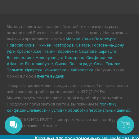
Мы доставляем запчасти для бытовой техники и фильтры для
воды по всей России в любые населённые пункты. Наши пункты
выдачи и представители есть в
Москве
,
Санкт-Петербурге
,
Новосибирске
,
Нижнем Новгороде
,
Самаре
,
Ростове-на-Дону
,
Уфе
,
Красноярске
,
Перми
,
Воронеже
,
Саратове
,
Барнауле
,
Владивостоке
,
Новокузнецке
,
Кемерово
,
Симферополе
,
Абакане
,
Екатеринбурге
,
Омске
,
Волгограде
,
Сочи
,
Тюмени
,
Тольятти
,
Иркутске
,
Ульяновске
и
Хабаровске
. Получить заказ
можно в любом
пункте выдачи
.
Товарные предложения, представленные на сайте, не являются
публичной офертой, определяемой ст. 437 (2) ГК РФ.
Мы используем cookies для быстрой и удобной работы сайта.
Продолжая пользоваться сайтом, вы принимаете
политику
конфиденциальности и условия обработки персональных данных
.
2011-2026 © ИТА ГРУПП — интернет-магазин запчастей для
Подберём комплект
бытовой техники в Москве.
картриджей Умягчение
Корзины для посудомоечных машин Midea, Krona, Ka