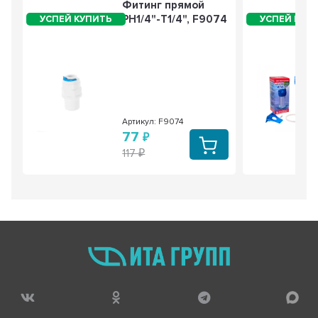
Фитинг прямой
РН1/4"-Т1/4", F9074
Артикул: F9074
77
117