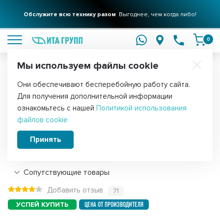
Обслужите всю технику разом
Выгоднее, чем когда либо!
подробнее
0
Мы используем файлы cookie
Обратите внимание!
Они обеспечивают бесперебойную работу сайта.
Главная
Фильтры для воды
Запчасти для фильтров
Для получения дополнительной информации
Блок питания для помпы обратного
ознакомьтесь с нашей
Политикой использования
файлов cookie
осмоса, F9068
Принять
Подробнее
Сопутствующие товары
Добавить отзыв
71