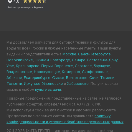
Мы доставляем запчасти для бытовой техники и фильтры для
воды по всей России в любые населённые пункты. Наши пункты
выдачи и представители есть в
Москве
,
Санкт-Петербурге
,
Новосибирске
,
Нижнем Новгороде
,
Самаре
,
Ростове-на-Дону
,
Уфе
,
Красноярске
,
Перми
,
Воронеже
,
Саратове
,
Барнауле
,
Владивостоке
,
Новокузнецке
,
Кемерово
,
Симферополе
,
Абакане
,
Екатеринбурге
,
Омске
,
Волгограде
,
Сочи
,
Тюмени
,
Тольятти
,
Иркутске
,
Ульяновске
и
Хабаровске
. Получить заказ
можно в любом
пункте выдачи
.
Товарные предложения, представленные на сайте, не являются
публичной офертой, определяемой ст. 437 (2) ГК РФ.
Мы используем cookies для быстрой и удобной работы сайта.
Продолжая пользоваться сайтом, вы принимаете
политику
конфиденциальности и условия обработки персональных данных
.
2011-2026 © ИТА ГРУПП — интернет-магазин запчастей для