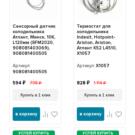
Сенсорный датчик
Термостат для
холодильника
холодильника
Атлант, Минск, 10К,
Indesit, Hotpoint-
L120мм (SFM2020,
Ariston, Ariston,
908081403069),
Атлант K52 L4510,
908081400505
Х1057
Артикул:
Артикул:
Х1057
908081400505
594
798
828
1 114
Купить в 1 клик
Купить в 1 клик
в корзину
в корзину