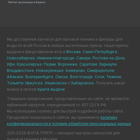
Мы доставляем запчасти для бытовой техники и фильтры для
воды по всей России в любые населённые пункты. Наши пункты
выдачи и представители есть в
Москве
,
Санкт-Петербурге
,
Новосибирске
,
Нижнем Новгороде
,
Самаре
,
Ростове-на-Дону
,
Уфе
,
Красноярске
,
Перми
,
Воронеже
,
Саратове
,
Барнауле
,
Владивостоке
,
Новокузнецке
,
Кемерово
,
Симферополе
,
Абакане
,
Екатеринбурге
,
Омске
,
Волгограде
,
Сочи
,
Тюмени
,
Тольятти
,
Иркутске
,
Ульяновске
и
Хабаровске
. Получить заказ
можно в любом
пункте выдачи
.
Товарные предложения, представленные на сайте, не являются
публичной офертой, определяемой ст. 437 (2) ГК РФ.
Мы используем cookies для быстрой и удобной работы сайта.
Продолжая пользоваться сайтом, вы принимаете
политику
конфиденциальности и условия обработки персональных данных
.
2011-2026 © ИТА ГРУПП — интернет-магазин запчастей для
бытовой техники в Москве.