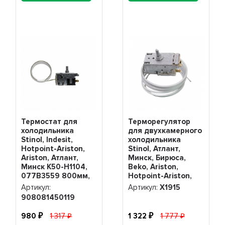
Термостат для
Терморегулятор
холодильника
для двухкамерного
Stinol, Indesit,
холодильника
Hotpoint-Ariston,
Stinol, Атлант,
Ariston, Атлант,
Минск, Бирюса,
Минск K50-H1104,
Beko, Ariston,
077B3559 800мм,
Hotpoint-Ariston,
908081450119
Beko, Indesit K56-
Артикул:
Артикул:
Х1915
L1915, Х1915
908081450119
980
1 317
1 322
1 777