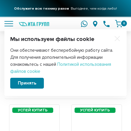
Обслужите всю технику разом
Выгоднее, чем когда либо!
подробнее
0
Мы используем файлы cookie
Обратите внимание!
Они обеспечивают бесперебойную работу сайта.
Главная
Для получения дополнительной информации
Запчасти для холодильника Atlant
ознакомьтесь с нашей
Политикой использования
файлов cookie
6321-181
Принять
Сортировать: