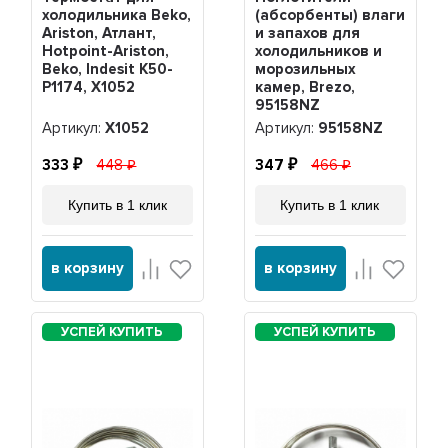
холодильника Beko,
(абсорбенты) влаги
Ariston, Атлант,
и запахов для
Hotpoint-Ariston,
холодильников и
Beko, Indesit K50-
морозильных
P1174, Х1052
камер, Brezo,
95158NZ
Артикул:
Х1052
Артикул:
95158NZ
333
448
347
466
Купить в 1 клик
Купить в 1 клик
в корзину
в корзину