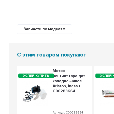
Запчасти по моделям
С этим товаром покупают
Панель
Мотор
го
вентилятора для
холодильников
ка
Ariston, Indesit,
нт
C00283664
ерхняя,
3800
Артикул: C00283664