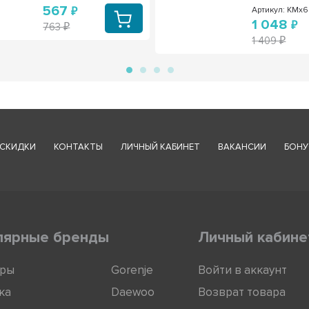
567
Артикул: KMx
1 048
763
1 409
СКИДКИ
КОНТАКТЫ
ЛИЧНЫЙ КАБИНЕТ
ВАКАНСИИ
БОНУ
лярные бренды
Личный кабине
оры
Gorenje
Войти в аккаунт
ка
Daewoo
Возврат товара