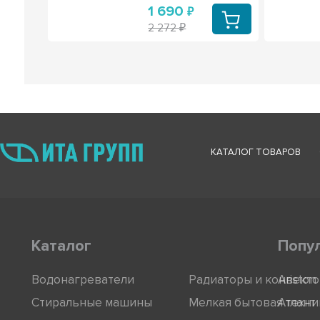
1 690
0
2 272
КАТАЛОГ ТОВАРОВ
Каталог
Попу
Водонагреватели
Радиаторы и конвект
Ariston
Стиральные машины
Мелкая бытовая техни
Атлант