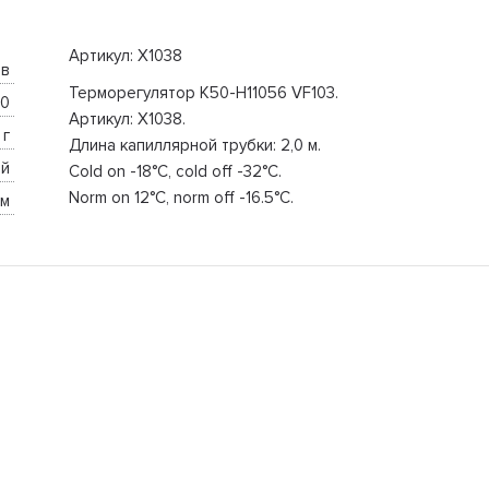
Артикул: Х1038
в 
Терморегулятор K50-H11056 VF103.
0 
Артикул: X1038.
 г 
Длина капиллярной трубки: 2,0 м.
й 
Cold on -18°C, cold off -32°C.
Norm on 12°C, norm off -16.5°C.
м 