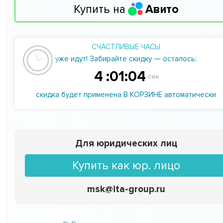
Купить на
Авито
СЧАСТЛИВЫЕ ЧАСЫ
уже идут! Забирайте скидку — осталось:
4
:
01
:
03
сек
скидка будет применена В КОРЗИНЕ автоматически
Для юридических лиц
Купить как юр. лицо
msk@ita-group.ru