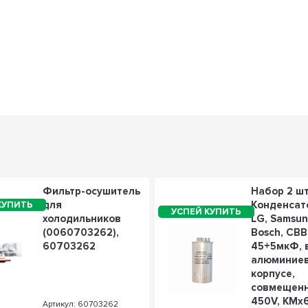
Фильтр-осушитель
Набор 2 ш
для
Конденсат
холодильников
LG, Samsun
(0060703262),
Bosch, СВ
60703262
45+5мкФ, 
алюминие
корпусе,
совмещен
450V, KMx
Артикул: 60703262