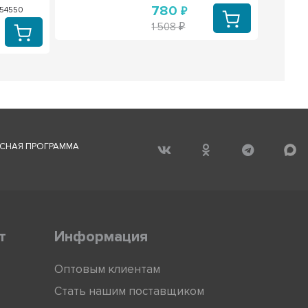
780
654550
1 508
СНАЯ ПРОГРАММА
т
Информация
Оптовым клиентам
Стать нашим поставщиком