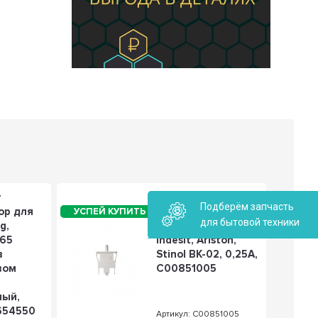
т
Кнопка
Подберём запчасть
ор для
выключения света
для бытовой техники
g,
для холодильника
В65
Indesit, Ariston,
в
Stinol ВК-02, 0,25А,
вом
C00851005
ный,
654550
Артикул: C00851005