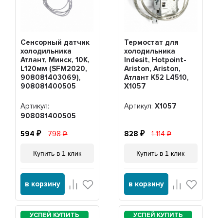
Сенсорный датчик
Термостат для
холодильника
холодильника
Атлант, Минск, 10К,
Indesit, Hotpoint-
L120мм (SFM2020,
Ariston, Ariston,
908081403069),
Атлант K52 L4510,
908081400505
Х1057
Артикул:
Артикул:
Х1057
908081400505
594
798
828
1 114
Купить в 1 клик
Купить в 1 клик
в корзину
в корзину