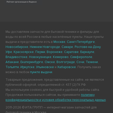
Мы доставляем запчасти для бытовой техники и фильтры для
воды по всей России в любые населённые пункты. Наши пункты
выдачи и представители есть в
Москве
,
Санкт-Петербурге
,
Новосибирске
,
Нижнем Новгороде
,
Самаре
,
Ростове-на-Дону
,
Уфе
,
Красноярске
,
Перми
,
Воронеже
,
Саратове
,
Барнауле
,
Владивостоке
,
Новокузнецке
,
Кемерово
,
Симферополе
,
Абакане
,
Екатеринбурге
,
Омске
,
Волгограде
,
Сочи
,
Тюмени
,
Тольятти
,
Иркутске
,
Ульяновске
и
Хабаровске
. Получить заказ
можно в любом
пункте выдачи
.
Товарные предложения, представленные на сайте, не являются
публичной офертой, определяемой ст. 437 (2) ГК РФ.
Мы используем cookies для быстрой и удобной работы сайта.
Продолжая пользоваться сайтом, вы принимаете
политику
конфиденциальности и условия обработки персональных данных
.
2011-2026 © ИТА ГРУПП — интернет-магазин запчастей для
бытовой техники в Москве.