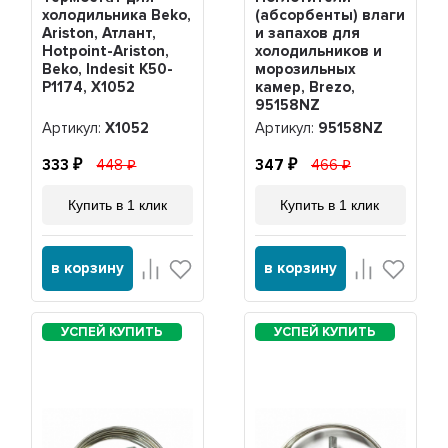
холодильника Beko,
(абсорбенты) влаги
Ariston, Атлант,
и запахов для
Hotpoint-Ariston,
холодильников и
Beko, Indesit K50-
морозильных
P1174, Х1052
камер, Brezo,
95158NZ
Артикул:
Х1052
Артикул:
95158NZ
333
448
347
466
Купить в 1 клик
Купить в 1 клик
в корзину
в корзину