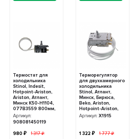
Термостат для
Терморегулятор
холодильника
для двухкамерного
Stinol, Indesit,
холодильника
Hotpoint-Ariston,
Stinol, Атлант,
Ariston, Атлант,
Минск, Бирюса,
Минск K50-H1104,
Beko, Ariston,
077B3559 800мм,
Hotpoint-Ariston,
908081450119
Beko, Indesit K56-
Артикул:
Артикул:
Х1915
L1915, Х1915
908081450119
980
1 317
1 322
1 777