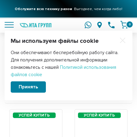
Обслужите всю технику разом
Выгоднее, чем когда либо!
подробнее
0
Мы используем файлы cookie
Обратите внимание!
Они обеспечивают бесперебойную работу сайта.
Главная
Для получения дополнительной информации
Запчасти для холодильника Atlant ХМ
ознакомьтесь с нашей
Политикой использования
файлов cookie
4621-141
Принять
Сортировать: