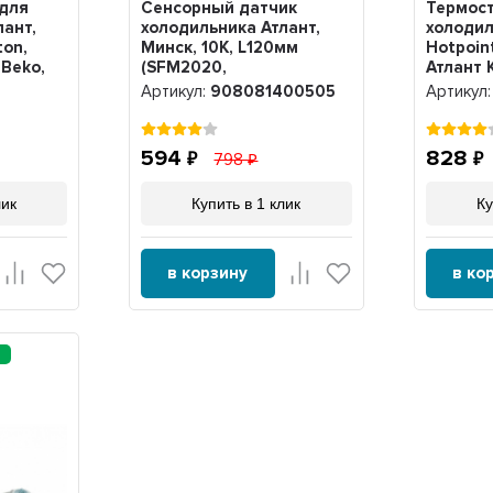
 для
Сенсорный датчик
Термост
лант,
холодильника Атлант,
холодил
ton,
Минск, 10К, L120мм
Hotpoint
 Beko,
(SFM2020,
Атлант 
2, Х1049
908081403069),
Артикул:
908081400505
Артикул
908081400505
594
828
798
лик
Купить в 1 клик
Ку
в корзину
в ко