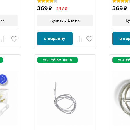
369
369
497
лик
Купить в 1 клик
Ку
в корзину
в ко