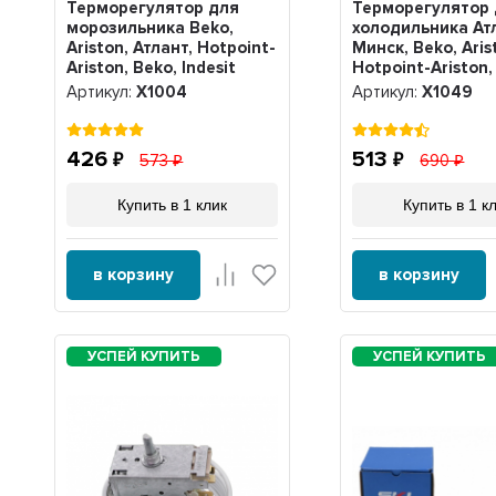
Терморегулятор для
Терморегулятор
морозильника Beko,
холодильника Ат
Ariston, Атлант, Hotpoint-
Минск, Beko, Aris
Ariston, Beko, Indesit
Hotpoint-Ariston,
ТАМ-145 1,3 метра, Х1004
Indesit K59-P166
Артикул:
Х1004
Артикул:
Х1049
426
513
573
690
Купить в 1 клик
Купить в 1 к
в корзину
в корзину