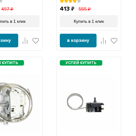
413
497
555
пить в 1 клик
Купить в 1 клик
рзину
в корзину