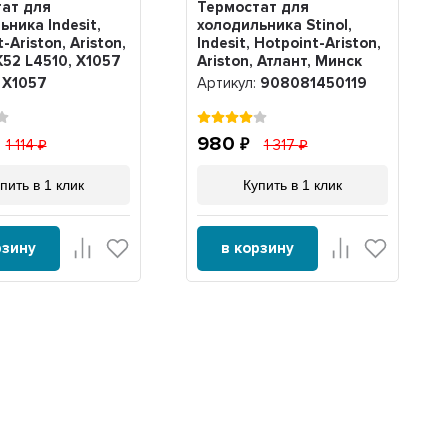
ат для
Термостат для
ьника Indesit,
холодильника Stinol,
-Ariston, Ariston,
Indesit, Hotpoint-Ariston,
K52 L4510, Х1057
Ariston, Атлант, Минск
K50-H1104, 077B3559
:
Х1057
Артикул:
908081450119
800мм, 908081450119
980
1 114
1 317
пить в 1 клик
Купить в 1 клик
рзину
в корзину