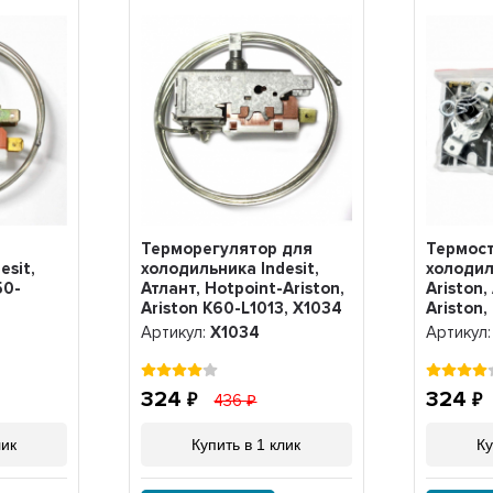
Терморегулятор для
Термост
esit,
холодильника Indesit,
холодил
50-
Атлант, Hotpoint-Ariston,
Ariston,
Ariston K60-L1013, Х1034
Ariston,
P1272, 
Артикул:
Х1034
Артикул
324
324
436
лик
Купить в 1 клик
Ку