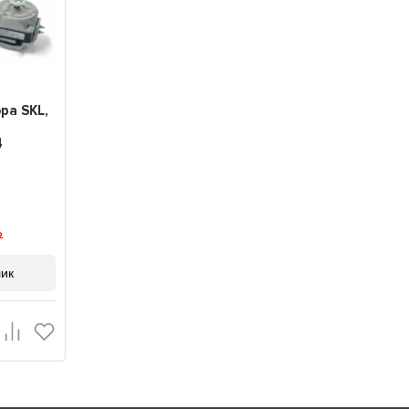
ра SKL,
4
лик