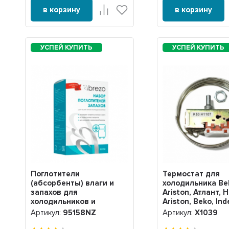
в корзину
в корзину
Поглотители
Термостат для
(абсорбенты) влаги и
холодильника Be
запахов для
Ariston, Атлант, 
холодильников и
Ariston, Beko, Ind
морозильных камер,
H1107, Х1039
Артикул:
95158NZ
Артикул:
Х1039
Brezo, 95158NZ