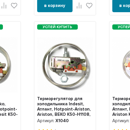
в корзину
в ко
Терморегулятор для
Терморе
ko,
холодильника Indesit,
холодил
Hotpoint-
Атлант, Hotpoint-Ariston,
Атлант, 
esit K50-
Ariston, BEKO K50-H1108,
Ariston 
Х1040
Х1038
Артикул:
Х1040
Артикул