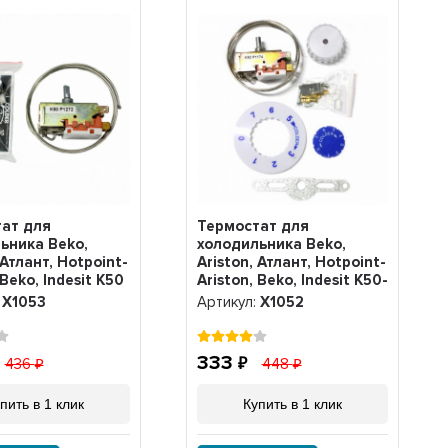
ат для
Термостат для
ьника Beko,
холодильника Beko,
 Атлант, Hotpoint-
Ariston, Атлант, Hotpoint-
 Beko, Indesit K50
Ariston, Beko, Indesit K50-
Х1053
P1174, Х1052
:
Х1053
Артикул:
Х1052
333
436
448
пить в 1 клик
Купить в 1 клик