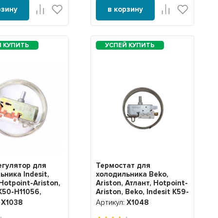
рзину
в корзину
гулятор для
Термостат для
ьника Indesit,
холодильника Beko,
Hotpoint-Ariston,
Ariston, Атлант, Hotpoint-
K50-H11056,
Ariston, Beko, Indesit K59-
P1620, Х1048
:
Х1038
Артикул:
Х1048