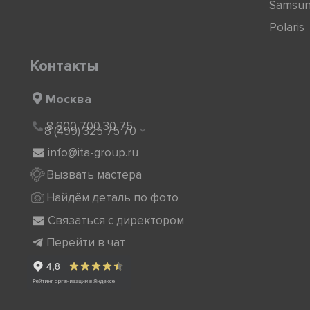
Samsu
Polaris
Контакты
Москва
8 800 700 30 75
8 (499) 325 75 70
info@ita-group.ru
Вызвать мастера
Найдём деталь по фото
Связаться с директором
Перейти в чат