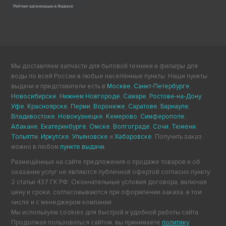
Мы доставляем запчасти для бытовой техники и фильтры для
воды по всей России в любые населённые пункты. Наши пункты
выдачи и представители есть в
Москве
,
Санкт-Петербурге
,
Новосибирске
,
Нижнем Новгороде
,
Самаре
,
Ростове-на-Дону
,
Уфе
,
Красноярске
,
Перми
,
Воронеже
,
Саратове
,
Барнауле
,
Владивостоке
,
Новокузнецке
,
Кемерово
,
Симферополе
,
Абакане
,
Екатеринбурге
,
Омске
,
Волгограде
,
Сочи
,
Тюмени
,
Тольятти
,
Иркутске
,
Ульяновске
и
Хабаровске
. Получить заказ
можно в любом
пункте выдачи
.
Размещённые на сайте предложения о продаже товаров и об
оказании услуг не являются публичной офертой согласно пункту
2 статьи 437 ГК РФ. Окончательные условия договора, включая
цену и сроки, согласовываются при оформлении заказа, в том
числе и с менеджером компании.
Мы используем cookies для быстрой и удобной работы сайта.
Продолжая пользоваться сайтом, вы принимаете
политику