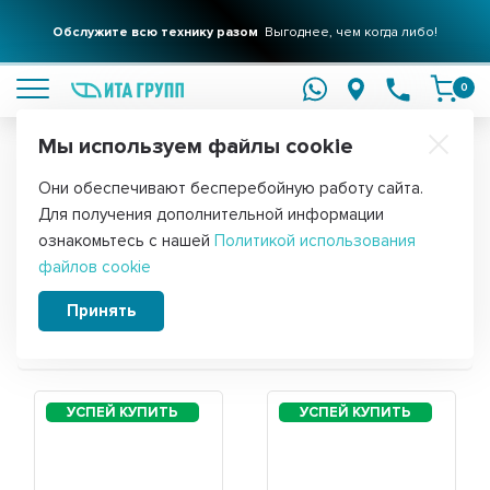
Обслужите всю технику разом
Выгоднее, чем когда либо!
подробнее
0
Мы используем файлы cookie
Обратите внимание!
Они обеспечивают бесперебойную работу сайта.
Главная
Для получения дополнительной информации
Запчасти для холодильника Beko
ознакомьтесь с нашей
Политикой использования
файлов cookie
B1RCSK362S
Принять
Сортировать: