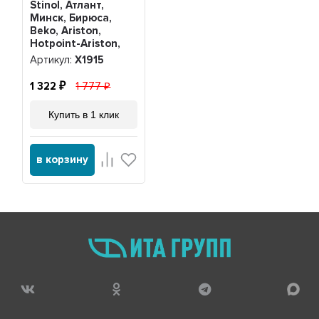
Stinol, Атлант,
Минск, Бирюса,
Beko, Ariston,
Hotpoint-Ariston,
Beko, Indesit K56-
Артикул:
Х1915
L1915, Х1915
1 322
1 777
Купить в 1 клик
в корзину