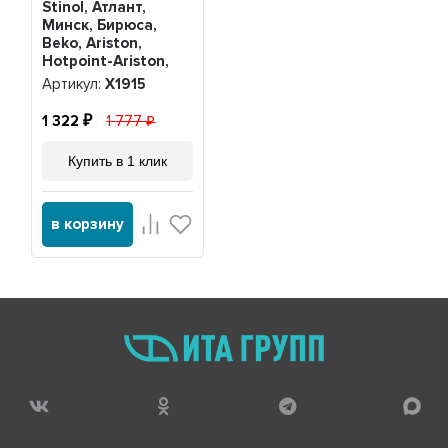
Stinol, Атлант,
Минск, Бирюса,
Beko, Ariston,
Hotpoint-Ariston,
Beko, Indesit K56-
Артикул:
Х1915
L1915, Х1915
1 322
1 777
Купить в 1 клик
в корзину