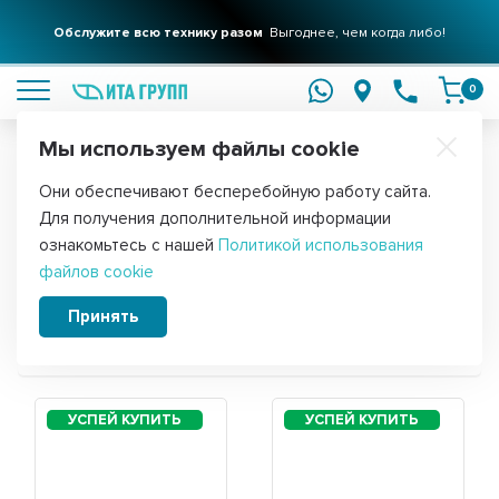
Фильтры для вашего дома
Обслужите всю технику разом
Решения для очистки воды
Выгоднее, чем когда либо!
подробнее
подробнее
0
Мы используем файлы cookie
Обратите внимание!
Они обеспечивают бесперебойную работу сайта.
Главная
Для получения дополнительной информации
Запчасти для холодильника Beko CS
ознакомьтесь с нашей
Политикой использования
файлов cookie
335020
Принять
Сортировать: