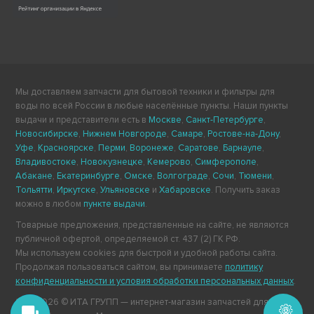
Мы доставляем запчасти для бытовой техники и фильтры для
воды по всей России в любые населённые пункты. Наши пункты
выдачи и представители есть в
Москве
,
Санкт-Петербурге
,
Новосибирске
,
Нижнем Новгороде
,
Самаре
,
Ростове-на-Дону
,
Уфе
,
Красноярске
,
Перми
,
Воронеже
,
Саратове
,
Барнауле
,
Владивостоке
,
Новокузнецке
,
Кемерово
,
Симферополе
,
Абакане
,
Екатеринбурге
,
Омске
,
Волгограде
,
Сочи
,
Тюмени
,
Тольятти
,
Иркутске
,
Ульяновске
и
Хабаровске
. Получить заказ
можно в любом
пункте выдачи
.
Товарные предложения, представленные на сайте, не являются
публичной офертой, определяемой ст. 437 (2) ГК РФ.
Мы используем cookies для быстрой и удобной работы сайта.
Продолжая пользоваться сайтом, вы принимаете
политику
конфиденциальности и условия обработки персональных данных
.
2011-2026 © ИТА ГРУПП — интернет-магазин запчастей для
Подберём запчасть для