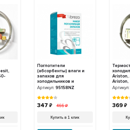
Поглотители
Термост
esit,
(абсорбенты) влаги и
холодил
50-
запахов для
Ariston,
холодильников и
Ariston,
морозильных камер,
H1107, 
Артикул:
95158NZ
Артикул
Brezo, 95158NZ
347
369
466
лик
Купить в 1 клик
Ку