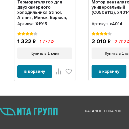
Терморегулятор для
Мотор вентилято
двухкамерного
универсальный
холодильника Stinol,
(C0508113), x401
Атлант, Минск, Бирюса,
Beko, Ariston, Hotpoint-
Артикул:
Х1915
Артикул:
x4014
Ariston, Beko, Indesit K56-
L1915, Х1915
1 322
2 010
1 777
2 702
Купить в 1 клик
Купить в 1 к
в корзину
в корзину
КАТАЛОГ ТОВАРОВ