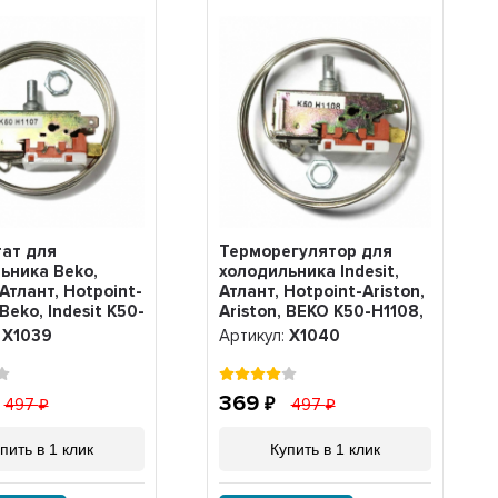
ат для
Терморегулятор для
ьника Beko,
холодильника Indesit,
 Атлант, Hotpoint-
Атлант, Hotpoint-Ariston,
 Beko, Indesit K50-
Ariston, BEKO K50-H1108,
Х1039
Х1040
:
Х1039
Артикул:
Х1040
369
497
497
пить в 1 клик
Купить в 1 клик