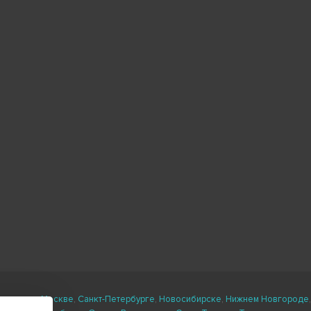
ли есть в
Москве
,
Санкт-Петербурге
,
Новосибирске
,
Нижнем Новгороде
,