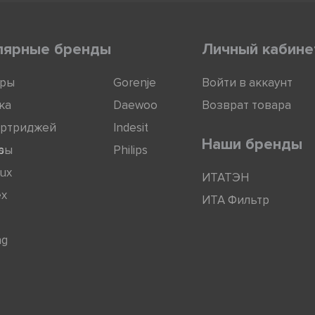
лярные бренды
Личный кабине
оры
Gorenje
Войти в аккаунт
ка
Daewoo
Возврат товара
артриджей
Indesit
Наши бренды
ры
s
Philips
lux
ИТАТЭН
ex
ИТА Фильтр
ng