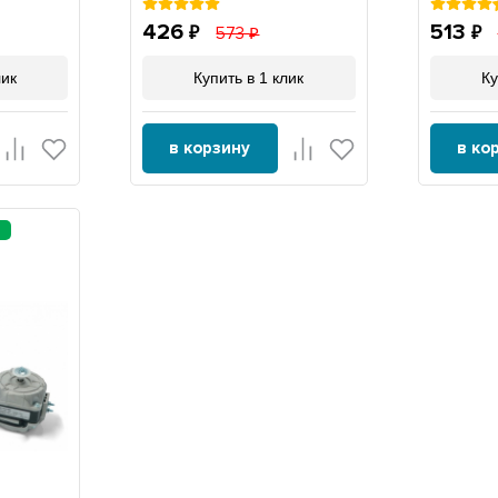
426
513
573
лик
Купить в 1 клик
Ку
в корзину
в ко