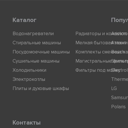
Каталог
Попу
Водонагреватели
Радиаторы и конвект
Ariston
Стиральные машины
Мелкая бытовая техни
Атлант
Посудомоечные машины
Комплекты сменных к
Bosch
Сушильные машины
Магистральные фильт
Siemen
Холодильники
Фильтры под мойку
Electro
Электрокотлы
Therm
Плиты и духовые шкафы
LG
Samsu
Polaris
Контакты