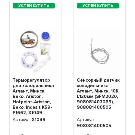
Терморегулятор
Сенсорный датчик
для холодильника
холодильника
Атлант, Минск,
Атлант, Минск, 10К,
Beko, Ariston,
L120мм (SFM2020,
Hotpoint-Ariston,
908081403069),
Beko, Indesit K59-
908081400505
P1662, Х1049
Артикул:
Х1049
Артикул:
908081400505