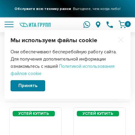
Обслужите всю технику разом
Выгоднее, чем когда либо!
подробнее
0
Мы используем файлы cookie
Обратите внимание!
Они обеспечивают бесперебойную работу сайта.
Главная
Для получения дополнительной информации
Запчасти для холодильника Бирюса W
ознакомьтесь с нашей
Политикой использования
файлов cookie
131
Принять
Сортировать: