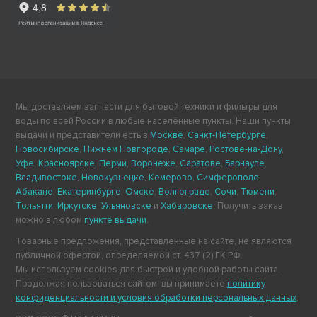
Мы доставляем запчасти для бытовой техники и фильтры для
воды по всей России в любые населённые пункты. Наши пункты
выдачи и представители есть в
Москве
,
Санкт-Петербурге
,
Новосибирске
,
Нижнем Новгороде
,
Самаре
,
Ростове-на-Дону
,
Уфе
,
Красноярске
,
Перми
,
Воронеже
,
Саратове
,
Барнауле
,
Владивостоке
,
Новокузнецке
,
Кемерово
,
Симферополе
,
Абакане
,
Екатеринбурге
,
Омске
,
Волгограде
,
Сочи
,
Тюмени
,
Тольятти
,
Иркутске
,
Ульяновске
и
Хабаровске
. Получить заказ
можно в любом
пункте выдачи
.
Товарные предложения, представленные на сайте, не являются
публичной офертой, определяемой ст. 437 (2) ГК РФ.
Мы используем cookies для быстрой и удобной работы сайта.
Продолжая пользоваться сайтом, вы принимаете
политику
конфиденциальности и условия обработки персональных данных
.