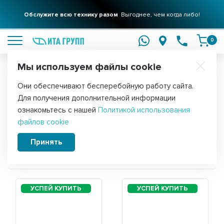
Обслужите всю технику разом
Выгоднее, чем когда либо!
подробнее
0
Мы используем файлы cookie
Обратите внимание!
Они обеспечивают бесперебойную работу сайта.
Главная
Для получения дополнительной информации
Запчасти для холодильника Nordfrost
ознакомьтесь с нашей
Политикой использования
файлов cookie
NRB 118 032
Принять
Сортировать: