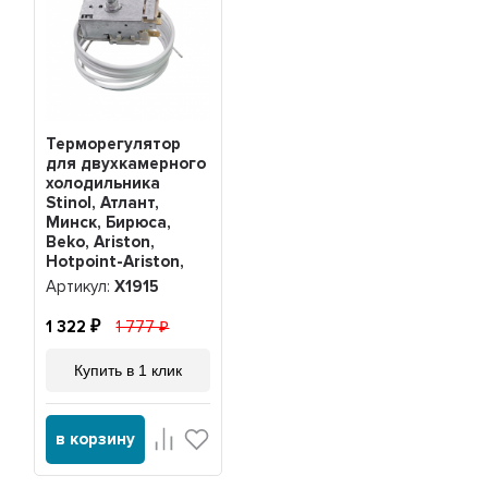
Терморегулятор
для двухкамерного
холодильника
Stinol, Атлант,
Минск, Бирюса,
Beko, Ariston,
Hotpoint-Ariston,
Beko, Indesit K56-
Артикул:
Х1915
L1915, Х1915
1 322
1 777
Купить в 1 клик
в корзину