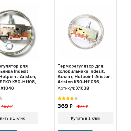
гулятор для
Терморегулятор для
ьника Indesit,
холодильника Indesit,
Hotpoint-Ariston,
Атлант, Hotpoint-Ariston,
 BEKO K50-H1108,
Ariston K50-H11056,
Х1038
:
Х1040
Артикул:
Х1038
369
497
497
пить в 1 клик
Купить в 1 клик