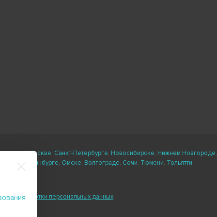
ли есть в
Москве
,
Санкт-Петербурге
,
Новосибирске
,
Нижнем Новгороде
,
кане
,
Екатеринбурге
,
Омске
,
Волгограде
,
Сочи
,
Тюмени
,
Тольятти
,
ловия обработки персональных данных
.
зования