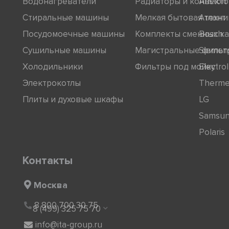
Водонагреватели
Радиаторы и конвект
Ariston
Стиральные машины
Мелкая бытовая техни
Атлант
Посудомоечные машины
Комплекты сменных к
Bosch
Сушильные машины
Магистральные фильт
Siemen
Холодильники
Фильтры под мойку
Electro
Электрокотлы
Therm
Плиты и духовые шкафы
LG
Samsu
Polaris
Контакты
Москва
8 800 700 30 75
8 (499) 325 75 70
info@ita-group.ru