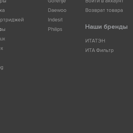
оры
Gorenje
Войти в аккаунт
ка
Daewoo
Возврат товара
артриджей
Indesit
Наши бренды
ры
s
Philips
lux
ИТАТЭН
ex
ИТА Фильтр
ng