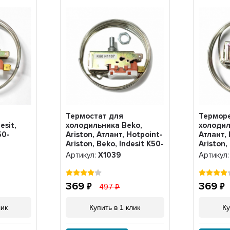
Термостат для
Терморе
esit,
холодильника Beko,
холодил
50-
Ariston, Атлант, Hotpoint-
Атлант, 
Ariston, Beko, Indesit K50-
Ariston,
H1107, Х1039
Х1040
Артикул:
Х1039
Артикул
369
369
497
лик
Купить в 1 клик
Ку