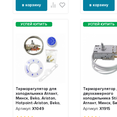
в корзину
в корзину
Терморегулятор для
Терморегулятор
холодильника Атлант,
двухкамерного
Минск, Beko, Ariston,
холодильника Sti
Hotpoint-Ariston, Beko,
Атлант, Минск, Б
Indesit K59-P1662, Х1049
Beko, Ariston, Ho
Артикул:
Х1049
Артикул:
Х1915
Ariston, Beko, Ind