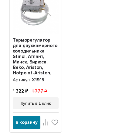
Терморегулятор
для двухкамерного
холодильника
Stinol, Атлант,
Минск, Бирюса,
Beko, Ariston,
Hotpoint-Ariston,
Beko, Indesit K56-
Артикул:
Х1915
L1915, Х1915
1 322
1 777
Купить в 1 клик
в корзину