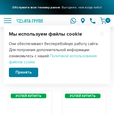
Обслужите всю технику разом
Выгоднее, чем когда либо!
подробнее
0
Мы используем файлы cookie
Обратите внимание!
Они обеспечивают бесперебойную работу сайта.
Главная
Для получения дополнительной информации
Запчасти для холодильника Nordfrost
ознакомьтесь с нашей
Политикой использования
файлов cookie
NRB 120 332
Принять
Сортировать: