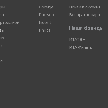
оры
Gorenje
Войти в аккаунт
ка
Daewoo
Возврат товара
артриджей
Indesit
Наши бренды
ры
s
Philips
lux
ИТАТЭН
ex
ИТА Фильтр
ng