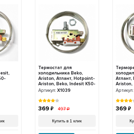
Термостат для
Терморе
esit,
холодильника Beko,
холодил
50-
Ariston, Атлант, Hotpoint-
Атлант, 
Ariston, Beko, Indesit K50-
Ariston,
H1107, Х1039
Х1040
Артикул:
Х1039
Артикул
369
369
497
лик
Купить в 1 клик
Ку