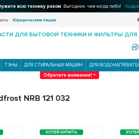
ужите всю технику разом
льтры для вашего дома
Решения для очистки воды
Выгоднее, чем когда либо!
подроб
подро
акты
Юридическим лицам
АСТИ ДЛЯ БЫТОВОЙ ТЕХНИКИ И ФИЛЬТРЫ ДЛЯ
ТЭНЫ
ДЛЯ СТИРАЛЬНЫХ МАШИН
ДЛЯ ВОДОНАГРЕВАТЕ
Обратите внимание!
frost NRB 121 032