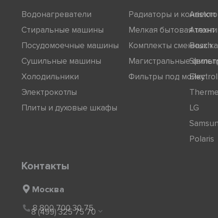
Водонагреватели
Радиаторы и конвект
Ariston
Стиральные машины
Мелкая бытовая техни
Атлант
Посудомоечные машины
Комплекты сменных к
Bosch
Сушильные машины
Магистральные фильт
Siemen
Холодильники
Фильтры под мойку
Electro
Электрокотлы
Therm
Плиты и духовые шкафы
LG
Samsu
Polaris
Контакты
Москва
8 800 700 30 75
8 (499) 325 75 70