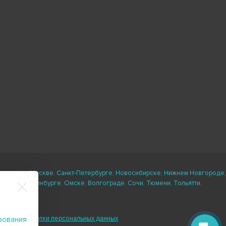
ли есть в
Москве
,
Санкт-Петербурге
,
Новосибирске
,
Нижнем Новгороде
,
кане
,
Екатеринбурге
,
Омске
,
Волгограде
,
Сочи
,
Тюмени
,
Тольятти
,
ловия обработки персональных данных
.
зования