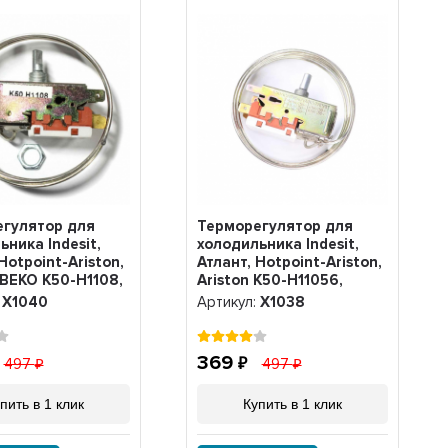
гулятор для
Терморегулятор для
ьника Indesit,
холодильника Indesit,
Hotpoint-Ariston,
Атлант, Hotpoint-Ariston,
 BEKO K50-H1108,
Ariston K50-H11056,
Х1038
:
Х1040
Артикул:
Х1038
369
497
497
пить в 1 клик
Купить в 1 клик