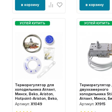
в корзину
в корзину
Терморегулятор для
Терморегулятор
холодильника Атлант,
двухкамерного
Минск, Beko, Ariston,
холодильника Sti
Hotpoint-Ariston, Beko,
Атлант, Минск, Б
Indesit K59-P1662, Х1049
Beko, Ariston, Ho
Артикул:
Х1049
Артикул:
Х1915
Ariston, Beko, Ind