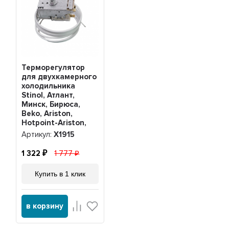
Терморегулятор
для двухкамерного
холодильника
Stinol, Атлант,
Минск, Бирюса,
Beko, Ariston,
Hotpoint-Ariston,
Beko, Indesit K56-
Артикул:
Х1915
L1915, Х1915
1 322
1 777
Купить в 1 клик
в корзину