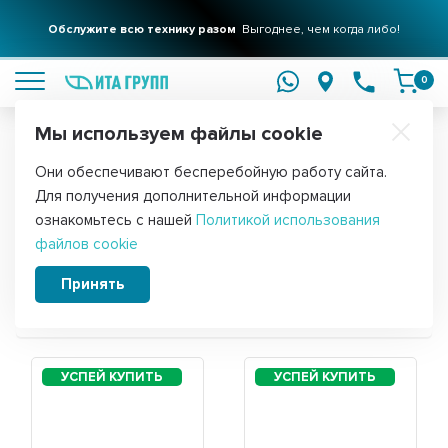
Обслужите всю технику разом
Выгоднее, чем когда либо!
подробнее
0
Мы используем файлы cookie
Обратите внимание!
Они обеспечивают бесперебойную работу сайта.
Главная
Для получения дополнительной информации
Запчасти для холодильника Nordfrost
ознакомьтесь с нашей
Политикой использования
файлов cookie
NRB 121 I
Принять
Сортировать: