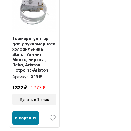
Терморегулятор
для двухкамерного
холодильника
Stinol, Атлант,
Минск, Бирюса,
Beko, Ariston,
Hotpoint-Ariston,
Beko, Indesit K56-
Артикул:
Х1915
L1915, Х1915
1 322
1 777
Купить в 1 клик
в корзину