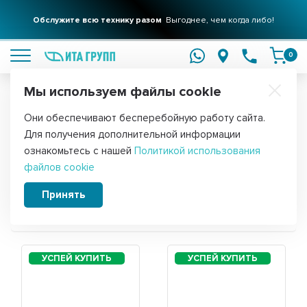
Обслужите всю технику разом
Выгоднее, чем когда либо!
подробнее
0
Мы используем файлы cookie
Обратите внимание!
Они обеспечивают бесперебойную работу сайта.
Главная
Для получения дополнительной информации
Запчасти для холодильника Nordfrost
ознакомьтесь с нашей
Политикой использования
файлов cookie
NRB 134 W
Принять
Сортировать: