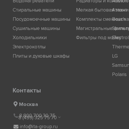
Водонагреватели
Радиаторы и конвект
Ariston
Стиральные машины
Мелкая бытовая техни
Атлант
Посудомоечные машины
Комплекты сменных к
Bosch
Сушильные машины
Магистральные фильт
Siemen
Холодильники
Фильтры под мойку
Electro
Электрокотлы
Therm
Плиты и духовые шкафы
LG
Samsu
Polaris
Контакты
Москва
8 800 700 30 75
8 (499) 325 75 70
info@ita-group.ru