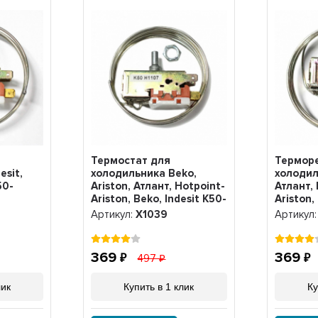
Термостат для
Терморе
esit,
холодильника Beko,
холодил
50-
Ariston, Атлант, Hotpoint-
Атлант, 
Ariston, Beko, Indesit K50-
Ariston,
H1107, Х1039
Х1040
Артикул:
Х1039
Артикул
369
369
497
лик
Купить в 1 клик
Ку