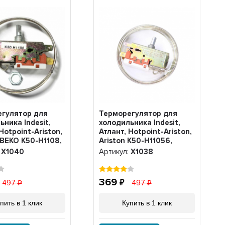
гулятор для
Терморегулятор для
ьника Indesit,
холодильника Indesit,
Hotpoint-Ariston,
Атлант, Hotpoint-Ariston,
 BEKO K50-H1108,
Ariston K50-H11056,
Х1038
:
Х1040
Артикул:
Х1038
369
497
497
пить в 1 клик
Купить в 1 клик