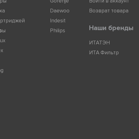
оры
Gorenje
Войти в аккаунт
ка
Daewoo
Возврат товара
артриджей
Indesit
Наши бренды
ры
s
Philips
lux
ИТАТЭН
ex
ИТА Фильтр
ng