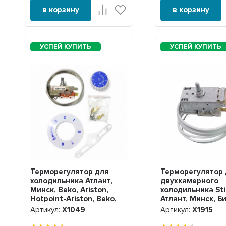
в корзину
в корзину
Терморегулятор для
Терморегулятор
холодильника Атлант,
двухкамерного
Минск, Beko, Ariston,
холодильника Sti
Hotpoint-Ariston, Beko,
Атлант, Минск, Б
Indesit K59-P1662, Х1049
Beko, Ariston, Ho
Артикул:
Х1049
Артикул:
Х1915
Ariston, Beko, Ind