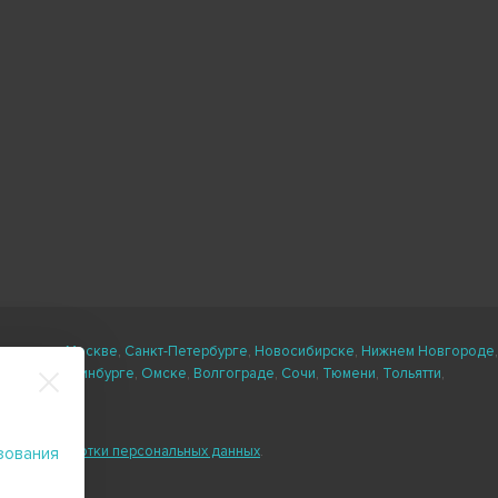
ли есть в
Москве
,
Санкт-Петербурге
,
Новосибирске
,
Нижнем Новгороде
,
кане
,
Екатеринбурге
,
Омске
,
Волгограде
,
Сочи
,
Тюмени
,
Тольятти
,
ловия обработки персональных данных
.
зования