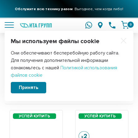
Обслужите всю технику разом
Выгоднее, чем когда либо!
подробнее
0
Мы используем файлы cookie
Обратите внимание!
Они обеспечивают бесперебойную работу сайта.
Главная
Для получения дополнительной информации
Запчасти для пылесоса Samsung
ознакомьтесь с нашей
Политикой использования
файлов cookie
S5660
Принять
Сортировать: