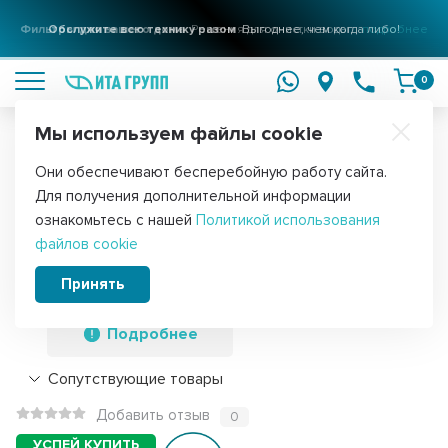
Фильтры для вашего дома
Решения для очистки воды
подробнее
0
Мы используем файлы cookie
Обратите внимание!
Они обеспечивают бесперебойную работу сайта.
Главная
Запчасти для мелкой бытовой техники
Для пылесосов
Для получения дополнительной информации
Набор 2 шт Комплект мешков SM-02 к
ознакомьтесь с нашей
Политикой использования
файлов cookie
пылесосам Samsung, Scarlett, Shivaki,
KMv1048
Принять
Подробнее
Сопутствующие товары
Добавить отзыв
0