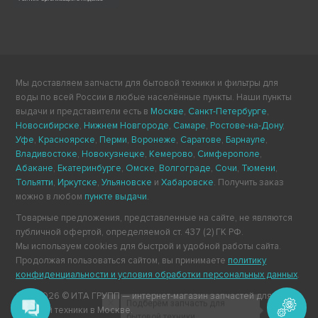
Мы доставляем запчасти для бытовой техники и фильтры для
воды по всей России в любые населённые пункты. Наши пункты
выдачи и представители есть в
Москве
,
Санкт-Петербурге
,
Новосибирске
,
Нижнем Новгороде
,
Самаре
,
Ростове-на-Дону
,
Уфе
,
Красноярске
,
Перми
,
Воронеже
,
Саратове
,
Барнауле
,
Владивостоке
,
Новокузнецке
,
Кемерово
,
Симферополе
,
Абакане
,
Екатеринбурге
,
Омске
,
Волгограде
,
Сочи
,
Тюмени
,
Тольятти
,
Иркутске
,
Ульяновске
и
Хабаровске
. Получить заказ
можно в любом
пункте выдачи
.
Товарные предложения, представленные на сайте, не являются
публичной офертой, определяемой ст. 437 (2) ГК РФ.
Мы используем cookies для быстрой и удобной работы сайта.
Продолжая пользоваться сайтом, вы принимаете
политику
конфиденциальности и условия обработки персональных данных
.
2011-2026 © ИТА ГРУПП — интернет-магазин запчастей для
Подберём запчасть для
бытовой техники в Москве.
бытовой техники