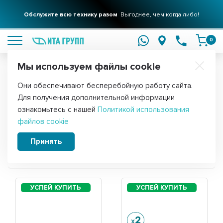
Обслужите всю технику разом
Выгоднее, чем когда либо!
подробнее
0
Мы используем файлы cookie
Обратите внимание!
Они обеспечивают бесперебойную работу сайта.
Главная
Для получения дополнительной информации
Запчасти для пылесоса Samsung
ознакомьтесь с нашей
Политикой использования
файлов cookie
SC4110
Принять
Сортировать: