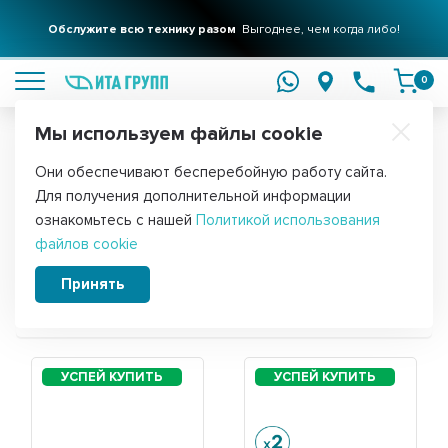
Фильтры для вашего дома
Обслужите всю технику разом
Решения для очистки воды
Выгоднее, чем когда либо!
подробнее
подробнее
0
Мы используем файлы cookie
Обратите внимание!
Они обеспечивают бесперебойную работу сайта.
Главная
Для получения дополнительной информации
Запчасти для стиральной машины
ознакомьтесь с нашей
Политикой использования
файлов cookie
Samsung S1032
Принять
Сортировать: