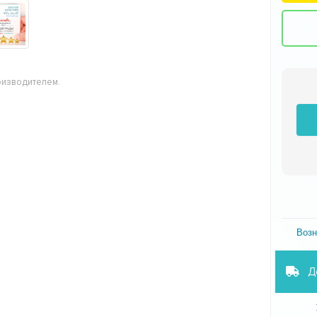
оизводителем.
Возн
Д