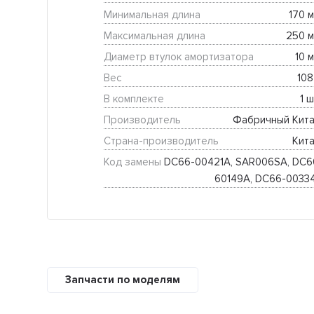
Минимальная длина
170 м
Максимальная длина
250 м
Диаметр втулок амортизатора
10 м
Вес
108
В комплекте
1 ш
Производитель
Фабричный Кита
Страна-производитель
Кита
Код замены
DC66-00421A, SAR006SA, DC6
60149A, DC66-0033
Запчасти по моделям