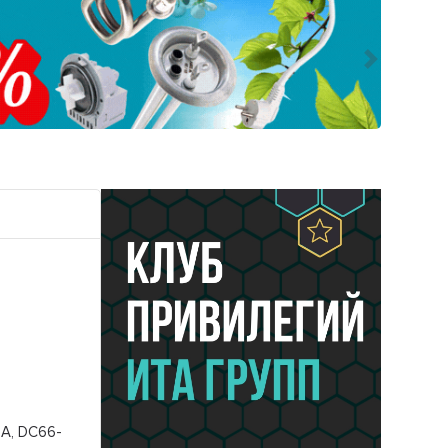
Следующ
A, DC66-