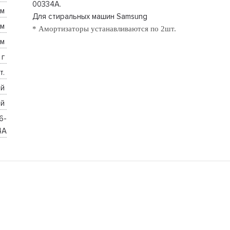
00334A.
м 
Для стиральных машин Samsung
м 
* Амортизаторы устанавливаются по 2шт.
м 
 г 
т. 
й 
й 
6-
4A