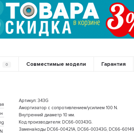
Совместимые модели
Гарантия
0
Артикул: 343G
ая
Амортизатор с сопротивлением/усилием 100 N.
н 
Внутренний диаметр 10 мм.
Код производителя: DC66-00343G.
ng
Замена/коды DC66-00421A, DC66-00343G, DC66-60149
N 