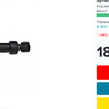
Артик
Код зап
Много*
*Налич
8 800 
-26%
1