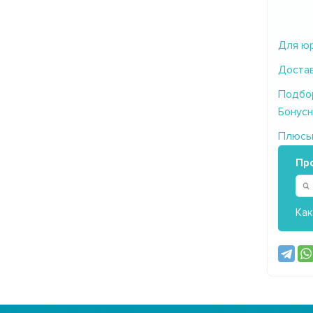
Для юр
Достав
Подбор
Бонусн
Плюсы/
Пр
Как