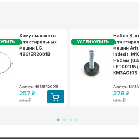
Хомут манжеты
Набор 3 ш
для стиральных
для стира
машин LG,
машин Aris
4861ER2001B
Indesit, M1
H50мм (03
LFT001UN)
KM3AG103
Артикул: 4861ER2001B
Артикул: KM3
257
378
345
509