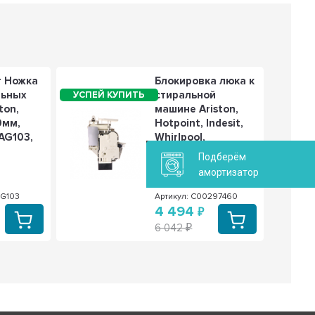
т Ножка
Блокировка люка к
льных
стиральной
ton,
машине Ariston,
0мм,
Hotpoint, Indesit,
AG103,
Whirlpool,
,
C00297460
Подберём
амортизатор
AG103
Артикул: C00297460
4 494
6 042