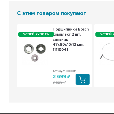
С этим товаром покупают
ка
Подшипники Bosch
комплект 2 шт. +
нт,
сальник
520
47x80x10/12 мм,
11110041
92000520
Артикул: 11110041
2 699
3 628