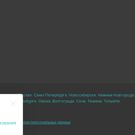
ли есть в
Москве
,
Санкт-Петербурге
,
Новосибирске
,
Нижнем Новгороде
,
кане
,
Екатеринбурге
,
Омске
,
Волгограде
,
Сочи
,
Тюмени
,
Тольятти
,
ловия обработки персональных данных
.
зования