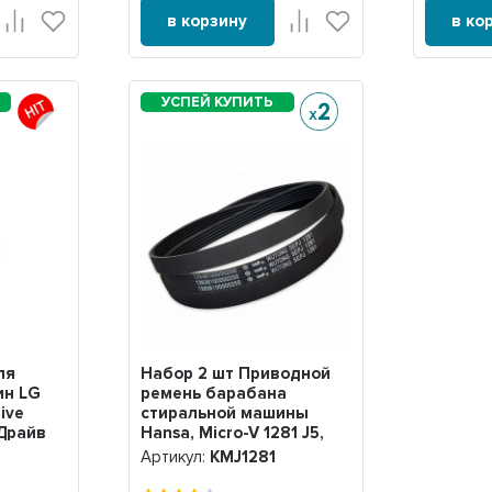
в корзину
в ко
ля
Набор 2 шт Приводной
ин LG
ремень барабана
ive
стиральной машины
 Драйв
Hansa, Micro-V 1281 J5,
тт,
KMJ1281
Артикул:
KMJ1281