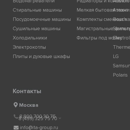
Водонагреватели
Радиаторы и конвект
Ariston
Стиральные машины
Мелкая бытовая техни
Атлант
Посудомоечные машины
Комплекты сменных к
Bosch
Сушильные машины
Магистральные фильт
Siemen
Холодильники
Фильтры под мойку
Electro
Электрокотлы
Therm
Плиты и духовые шкафы
LG
Samsu
Polaris
Контакты
Москва
8 800 700 30 75
8 (499) 325 75 70
info@ita-group.ru