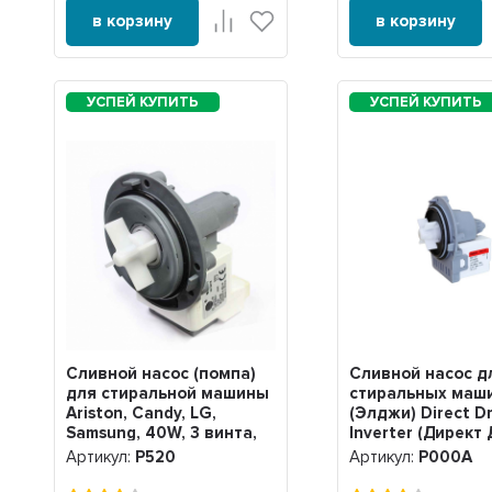
в корзину
в корзину
Сливной насос (помпа)
Сливной насос д
для стиральной машины
стиральных маш
Ariston, Candy, LG,
(Элджи) Direct Dr
Samsung, 40W, 3 винта,
Inverter (Директ
Р520
Инвертер), 30 Ва
Артикул:
Р520
Артикул:
Р000А
Р000А