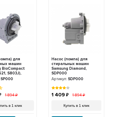
помпа) для
Насос (помпа) для
ьных машин
стиральных машин
 BioCompact
Samsung Diamond,
621, S803J),
SDР000
:
SР000
Артикул:
SDР000
1 409
1 894
1 894
пить в 1 клик
Купить в 1 клик