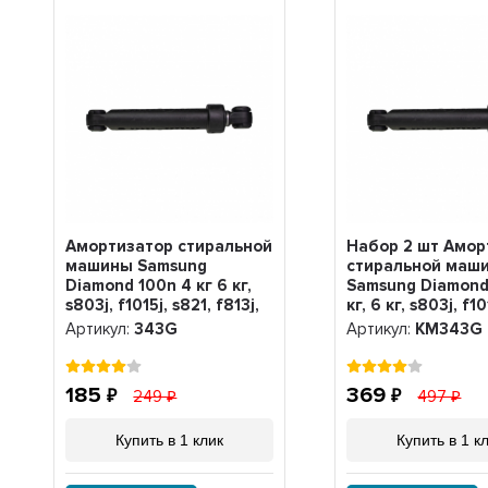
Амортизатор стиральной
Набор 2 шт Амор
машины Samsung
стиральной маш
Diamond 100n 4 кг 6 кг,
Samsung Diamond
s803j, f1015j, s821, f813j,
кг, 6 кг, s803j, f10
343G
s821, f813j, KM3
Артикул:
343G
Артикул:
KM343G
185
369
249
497
Купить в 1 клик
Купить в 1 к