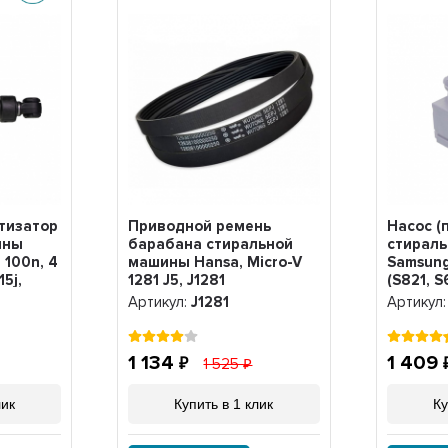
тизатор
Приводной ремень
Насос (
ины
барабана стиральной
стирал
 100n, 4
машины Hansa, Micro-V
Samsung
15j,
1281 J5, J1281
(S821, S
43G
SР000
Артикул:
J1281
Артикул
1 134
1 409
1 525
лик
Купить в 1 клик
Ку