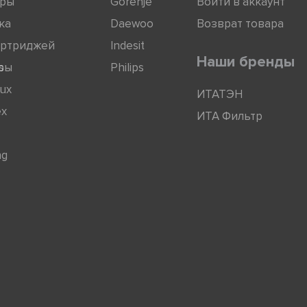
оры
Gorenje
Войти в аккаунт
ка
Daewoo
Возврат товара
артриджей
Indesit
Наши бренды
ры
s
Philips
lux
ИТАТЭН
ex
ИТА Фильтр
ng