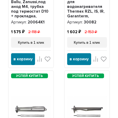
Ballu, Zanussi,под
для
анод М4, трубка
водонагревателя
под термостат D10
Thermex RZL, IS, IR,
+ прокладка,
Garanterm,
20064K1
Electrolux EWH,
Артикул:
20064K1
Артикул:
30082
нерж. + анод М4,
30082
1 575
2 118
1 602
2 153
Купить в 1 клик
Купить в 1 клик
в корзину
в корзину