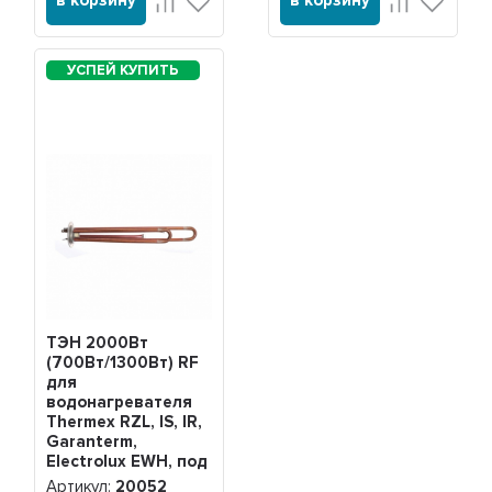
в корзину
в корзину
ТЭН 2000Вт
(700Вт/1300Вт) RF
для
водонагревателя
Thermex RZL, IS, IR,
Garanterm,
Electrolux EWH, под
анод М4, 20052
Артикул:
20052