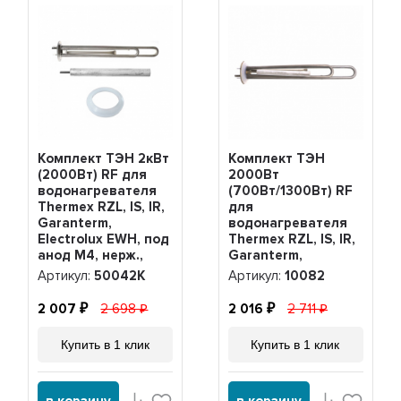
Комплект ТЭН 2кВт
Комплект ТЭН
(2000Вт) RF для
2000Вт
водонагревателя
(700Вт/1300Вт) RF
Thermex RZL, IS, IR,
для
Garanterm,
водонагревателя
Electrolux EWH, под
Thermex RZL, IS, IR,
анод М4, нерж.,
Garanterm,
PREMIUM +
Electrolux EWH,
Артикул:
50042K
Артикул:
10082
прокладка + анод,
нерж. + анод +
50042K
прокладка, 10082
2 007
2 698
2 016
2 711
Купить в 1 клик
Купить в 1 клик