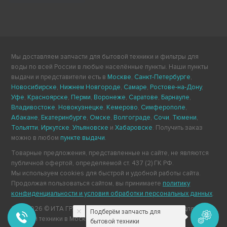
Мы доставляем запчасти для бытовой техники и фильтры для
воды по всей России в любые населённые пункты. Наши пункты
выдачи и представители есть в
Москве
,
Санкт-Петербурге
,
Новосибирске
,
Нижнем Новгороде
,
Самаре
,
Ростове-на-Дону
,
Уфе
,
Красноярске
,
Перми
,
Воронеже
,
Саратове
,
Барнауле
,
Владивостоке
,
Новокузнецке
,
Кемерово
,
Симферополе
,
Абакане
,
Екатеринбурге
,
Омске
,
Волгограде
,
Сочи
,
Тюмени
,
Тольятти
,
Иркутске
,
Ульяновске
и
Хабаровске
. Получить заказ
можно в любом
пункте выдачи
.
Товарные предложения, представленные на сайте, не являются
публичной офертой, определяемой ст. 437 (2) ГК РФ.
Мы используем cookies для быстрой и удобной работы сайта.
Продолжая пользоваться сайтом, вы принимаете
политику
конфиденциальности и условия обработки персональных данных
.
2011-2026 © ИТА ГРУПП — интернет-магазин запчастей для
Подберём запчасть для
бытовой техники в Москве.
бытовой техники