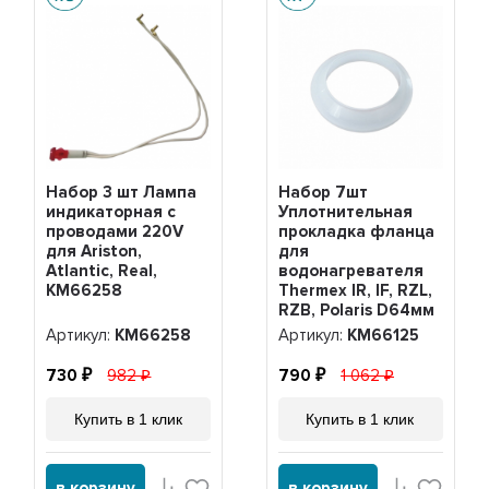
Набор 3 шт Лампа
Набор 7шт
индикаторная с
Уплотнительная
проводами 220V
прокладка фланца
для Ariston,
для
Atlantic, Real,
водонагревателя
KM66258
Thermex IR, IF, RZL,
RZB, Polaris D64мм
низкая, KM66125
Артикул:
KM66258
Артикул:
KM66125
730
982
790
1 062
Купить в 1 клик
Купить в 1 клик
в корзину
в корзину