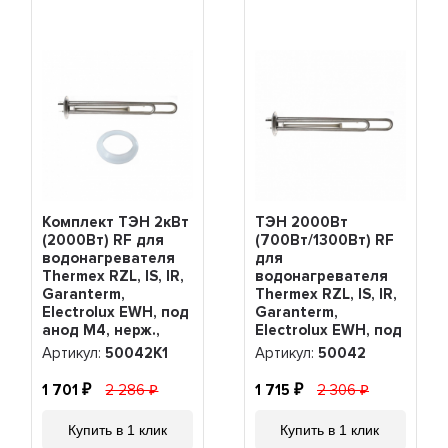
Комплект ТЭН 2кВт
ТЭН 2000Вт
(2000Вт) RF для
(700Вт/1300Вт) RF
водонагревателя
для
Thermex RZL, IS, IR,
водонагревателя
Garanterm,
Thermex RZL, IS, IR,
Electrolux EWH, под
Garanterm,
анод М4, нерж.,
Electrolux EWH, под
PREMIUM +
анод М4, нерж,
Артикул:
50042K1
Артикул:
50042
прокладка,
PREMIUM, 50042
50042K1
1 701
2 286
1 715
2 306
Купить в 1 клик
Купить в 1 клик