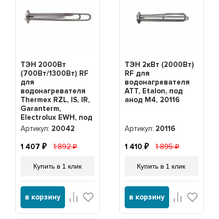
ТЭН 2000Вт
ТЭН 2кВт (2000Вт)
(700Вт/1300Вт) RF
RF для
для
водонагревателя
водонагревателя
ATT, Etalon, под
Thermex RZL, IS, IR,
анод М4, 20116
Garanterm,
Electrolux EWH, под
анод М4, нерж.,
Артикул:
20042
Артикул:
20116
20042
1 407
1 892
1 410
1 895
Купить в 1 клик
Купить в 1 клик
в корзину
в корзину