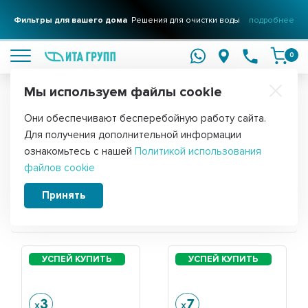
Фильтры для вашего дома
Решения для очистки воды
подробнее
0
Мы используем файлы cookie
Обратите внимание!
Они обеспечивают бесперебойную работу сайта.
Главная
Для получения дополнительной информации
Запчасти для водонагревателя
ознакомьтесь с нашей
Политикой использования
файлов cookie
Thermex RZL 30 VS
Принять
Сортировать: