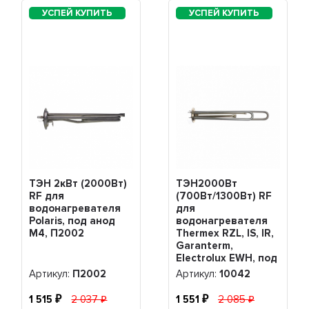
ТЭН 2кВт (2000Вт)
ТЭН2000Вт
RF для
(700Вт/1300Вт) RF
водонагревателя
для
Polaris, под анод
водонагревателя
М4, П2002
Thermex RZL, IS, IR,
Garanterm,
Electrolux EWH, под
анод М4, нерж,
Артикул:
П2002
Артикул:
10042
10042
1 515
2 037
1 551
2 085