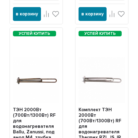
в корзину
в корзину
ТЭН 2000Вт
Комплект ТЭН
(700Вт/1300Вт) RF
2000Вт
для
(700Вт/1300Вт) RF
водонагревателя
для
Ballu, Zanussi, под
водонагревателя
анод М4, трубка
Thermex RZL, IS, IR,