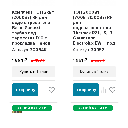
Комплект ТЭН 2кВт
ТЭН 2000Вт
(2000Вт) RF для
(700Вт/1300Вт) RF
водонагревателя
для
Ballu, Zanussi,
водонагревателя
трубка под
Thermex RZL, IS, IR,
термостат D10 +
Garanterm,
прокладка + анод,
Electrolux EWH, под
20064K
анод М4, 30052
Артикул:
20064K
Артикул:
30052
1 854
2 493
1 961
2 636
Купить в 1 клик
Купить в 1 клик
в корзину
в корзину
PREMIUM