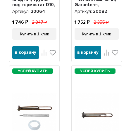
под термостат D10,
Garanterm,
20064
Electrolux EWH,
Артикул:
20064
Артикул:
20082
нерж. + анод,
20082
1 746
2 347
1 752
2 355
Купить в 1 клик
Купить в 1 клик
в корзину
в корзину