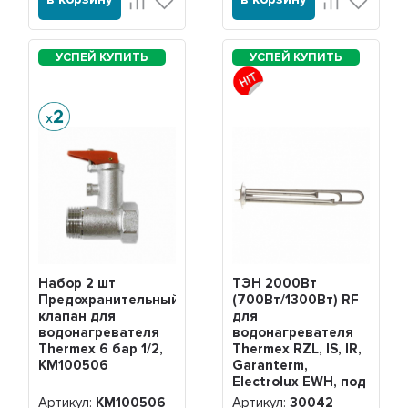
Набор 2 шт
ТЭН 2000Вт
Предохранительный
(700Вт/1300Вт) RF
клапан для
для
водонагревателя
водонагревателя
Thermex 6 бар 1/2,
Thermex RZL, IS, IR,
KM100506
Garanterm,
Electrolux EWH, под
анод М4, нерж,
Артикул:
KM100506
Артикул:
30042