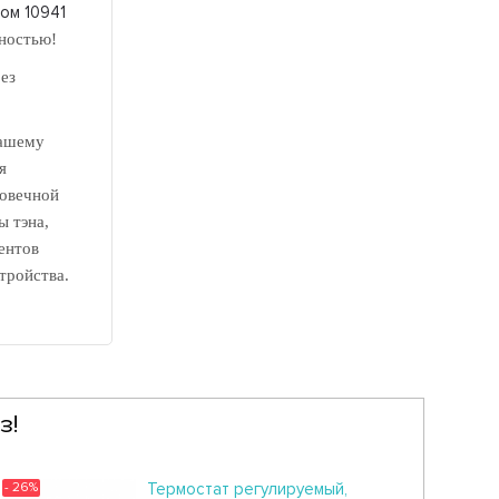
лом 10941
ностью!
ез
вашему
я
говечной
ы тэна,
ентов
тройства.
з!
- 26%
Термостат регулируемый,