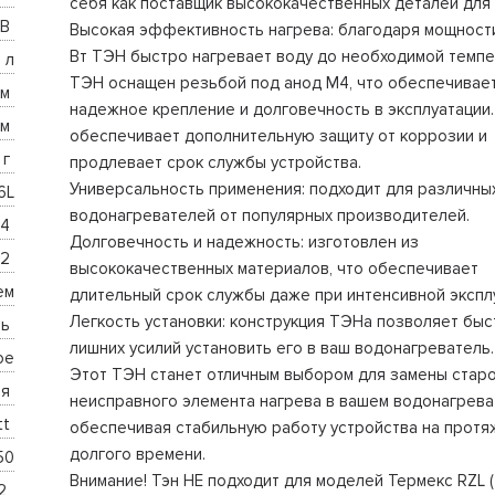
себя как поставщик высококачественных деталей для 
В 
Высокая эффективность нагрева: благодаря мощност
Вт ТЭН быстро нагревает воду до необходимой темпе
0 л
ТЭН оснащен резьбой под анод М4, что обеспечивает
м 
надежное крепление и долговечность в эксплуатации
м 
обеспечивает дополнительную защиту от коррозии и
г 
продлевает срок службы устройства.
Универсальность применения: подходит для различны
6L
водонагревателей от популярных производителей.
4 
Долговечность и надежность: изготовлен из
2 
высококачественных материалов, что обеспечивает
ем
длительный срок службы даже при интенсивной экспл
Легкость установки: конструкция ТЭНа позволяет быс
ь 
лишних усилий установить его в ваш водонагреватель.
ое
Этот ТЭН станет отличным выбором для замены старо
я 
неисправного элемента нагрева в вашем водонагрева
t 
обеспечивая стабильную работу устройства на протя
долгого времени.
50
Внимание! Тэн НЕ подходит для моделей Термекс RZL (2
, 