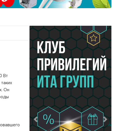
0 Вт
 таких
x. Он
воды
Предыдущий
Следующий
довавшего