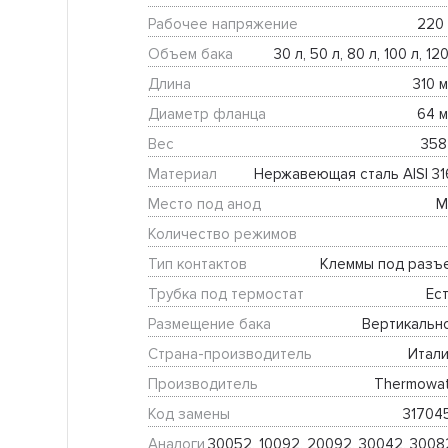
Рабочее напряжение
220 
Объем бака
30 л, 50 л, 80 л, 100 л, 12
Длина
310 м
Диаметр фланца
64 м
Вес
358 
Материал
Нержавеющая сталь AISI 31
Место под анод
М
Количество режимов
Тип контактов
Клеммы под разъ
Трубка под термостат
Ест
Размещение бака
Вертикальн
Страна-производитель
Итали
Производитель
Thermowat
Код замены
31704
Аналоги
30052, 10092, 20092, 30042, 30082