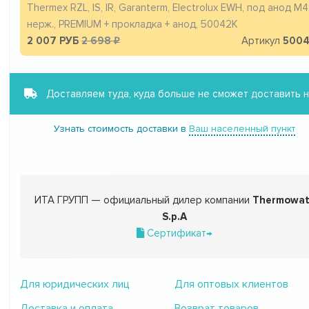
Thermex RZL, IS, IR, Garanterm, Electrolux EWH, под анод М4
нерж., PREMIUM + прокладка + анод, 50042K
2 007 РУБ
2 698
Артикул
500
Доставляем туда, куда больше не сможет доставить 
Узнать стоимость доставки в
Ваш населенный пункт
ИТА ГРУПП — официальный дилер компании
Thermowat
S.p.A
Сертификат→
Для юридических лиц
Для оптовых клиентов
Доставка и оплата
Возврат товаров