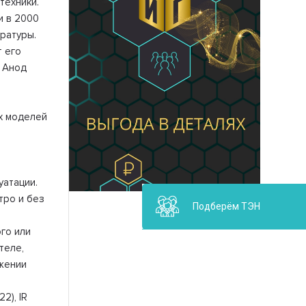
техники.
и в 2000
ратуры.
 его
. Анод
х моделей
уатации.
тро и без
Подберём ТЭН
го или
теле,
жении
2), IR