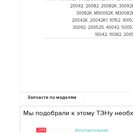
20042, 20082, 20082K, 30092K
30082K, М30092K, М30082K
20042K, 20042K1, 10152, 10052
30092, 20052S, 40042, 50052
10042, 10082, 200
Запчасти по моделям
Мы подобрали к этому ТЭНу необх
- 26%
Уплотнительная