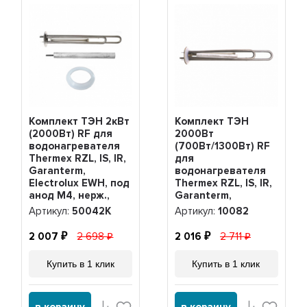
Комплект ТЭН 2кВт
Комплект ТЭН
(2000Вт) RF для
2000Вт
водонагревателя
(700Вт/1300Вт) RF
Thermex RZL, IS, IR,
для
Garanterm,
водонагревателя
Electrolux EWH, под
Thermex RZL, IS, IR,
анод М4, нерж.,
Garanterm,
PREMIUM +
Electrolux EWH,
Артикул:
50042K
Артикул:
10082
прокладка + анод,
нерж. + анод +
50042K
прокладка, 10082
2 007
2 698
2 016
2 711
Купить в 1 клик
Купить в 1 клик