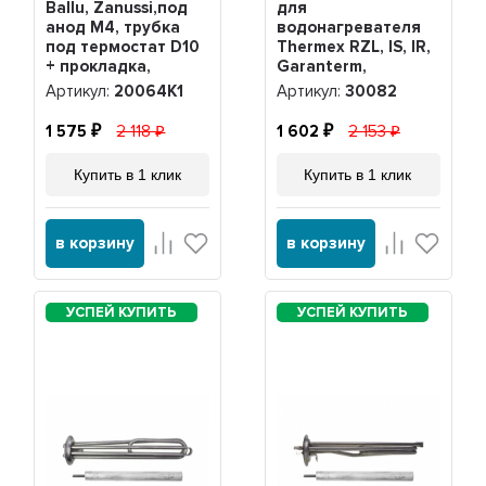
Ballu, Zanussi,под
для
анод М4, трубка
водонагревателя
под термостат D10
Thermex RZL, IS, IR,
+ прокладка,
Garanterm,
20064K1
Electrolux EWH,
Артикул:
20064K1
Артикул:
30082
нерж. + анод М4,
30082
1 575
2 118
1 602
2 153
Купить в 1 клик
Купить в 1 клик
в корзину
в корзину