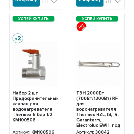
Набор 2 шт
ТЭН 2000Вт
Предохранительный
(700Вт/1300Вт) RF
клапан для
для
водонагревателя
водонагревателя
Thermex 6 бар 1/2,
Thermex RZL, IS, IR,
KM100506
Garanterm,
Electrolux EWH, под
анод М4, нерж,
Артикул:
KM100506
Артикул:
30042