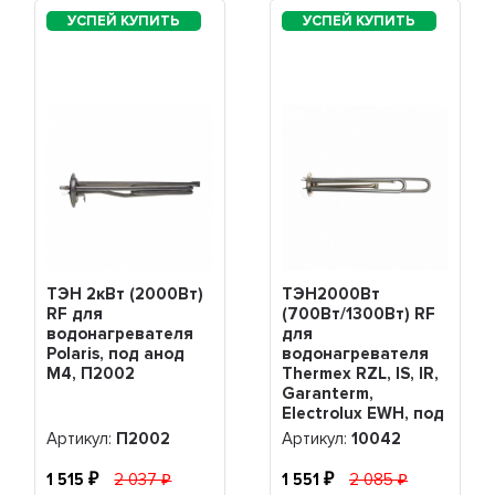
ТЭН 2кВт (2000Вт)
ТЭН2000Вт
RF для
(700Вт/1300Вт) RF
водонагревателя
для
Polaris, под анод
водонагревателя
М4, П2002
Thermex RZL, IS, IR,
Garanterm,
Electrolux EWH, под
анод М4, нерж,
Артикул:
П2002
Артикул:
10042
10042
1 515
2 037
1 551
2 085