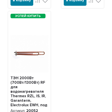
в корзину
в корзину
ТЭН 2000Вт
(700Вт/1300Вт) RF
для
водонагревателя
Thermex RZL, IS, IR,
Garanterm,
Electrolux EWH, под
анод М4, 20052
Артикул:
20052