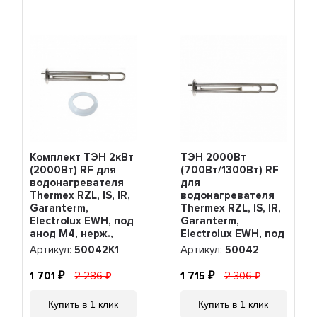
Комплект ТЭН 2кВт
ТЭН 2000Вт
(2000Вт) RF для
(700Вт/1300Вт) RF
водонагревателя
для
Thermex RZL, IS, IR,
водонагревателя
Garanterm,
Thermex RZL, IS, IR,
Electrolux EWH, под
Garanterm,
анод М4, нерж.,
Electrolux EWH, под
PREMIUM +
анод М4, нерж,
Артикул:
50042K1
Артикул:
50042
прокладка,
PREMIUM, 50042
50042K1
1 701
2 286
1 715
2 306
Купить в 1 клик
Купить в 1 клик