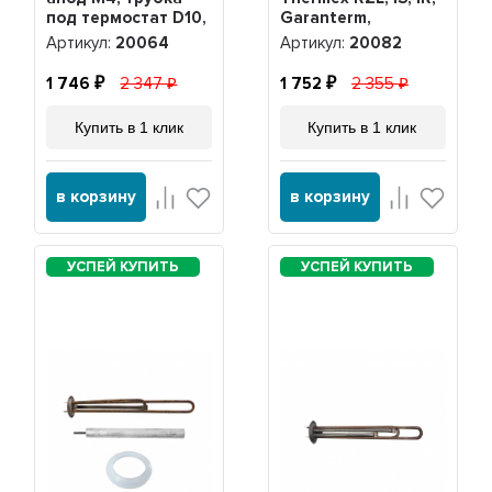
под термостат D10,
Garanterm,
20064
Electrolux EWH,
Артикул:
20064
Артикул:
20082
нерж. + анод,
20082
1 746
2 347
1 752
2 355
Купить в 1 клик
Купить в 1 клик
в корзину
в корзину