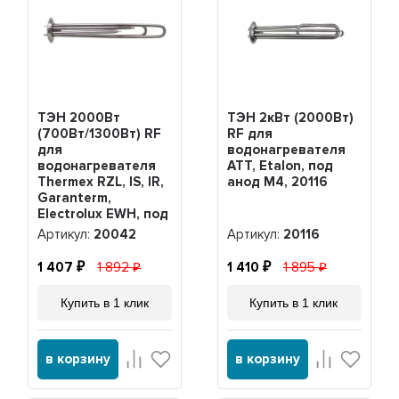
ТЭН 2000Вт
ТЭН 2кВт (2000Вт)
(700Вт/1300Вт) RF
RF для
для
водонагревателя
водонагревателя
ATT, Etalon, под
Thermex RZL, IS, IR,
анод М4, 20116
Garanterm,
Electrolux EWH, под
анод М4, нерж.,
Артикул:
20042
Артикул:
20116
20042
1 407
1 892
1 410
1 895
Купить в 1 клик
Купить в 1 клик
в корзину
в корзину