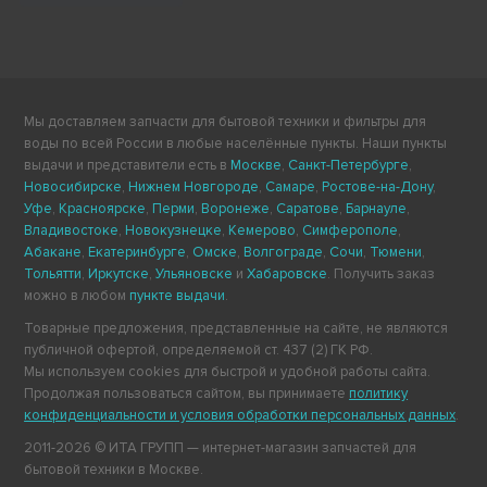
Мы доставляем запчасти для бытовой техники и фильтры для
воды по всей России в любые населённые пункты. Наши пункты
выдачи и представители есть в
Москве
,
Санкт-Петербурге
,
Новосибирске
,
Нижнем Новгороде
,
Самаре
,
Ростове-на-Дону
,
Уфе
,
Красноярске
,
Перми
,
Воронеже
,
Саратове
,
Барнауле
,
Владивостоке
,
Новокузнецке
,
Кемерово
,
Симферополе
,
Абакане
,
Екатеринбурге
,
Омске
,
Волгограде
,
Сочи
,
Тюмени
,
Тольятти
,
Иркутске
,
Ульяновске
и
Хабаровске
. Получить заказ
можно в любом
пункте выдачи
.
Товарные предложения, представленные на сайте, не являются
публичной офертой, определяемой ст. 437 (2) ГК РФ.
Мы используем cookies для быстрой и удобной работы сайта.
Продолжая пользоваться сайтом, вы принимаете
политику
конфиденциальности и условия обработки персональных данных
.
2011-2026 © ИТА ГРУПП — интернет-магазин запчастей для
бытовой техники в Москве.